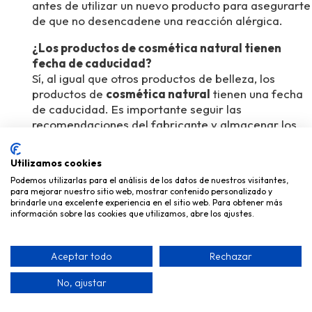
antes de utilizar un nuevo producto para asegurarte
de que no desencadene una reacción alérgica.
¿Los productos de cosmética natural tienen
fecha de caducidad?
Sí, al igual que otros productos de belleza, los
productos de
cosmética natural
tienen una fecha
de caducidad. Es importante seguir las
recomendaciones del fabricante y almacenar los
productos en condiciones adecuadas para
mantener su eficacia y seguridad.
Utilizamos cookies
Podemos utilizarlas para el análisis de los datos de nuestros visitantes,
¿Pueden los hombres usar cosmética natural?
para mejorar nuestro sitio web, mostrar contenido personalizado y
Totalmente, los productos de
cosmética natural
brindarle una excelente experiencia en el sitio web. Para obtener más
son adecuados para todo tipo de piel, incluyendo la
información sobre las cookies que utilizamos, abre los ajustes.
piel masculina. En Vagheggi, ofrecemos productos
que son beneficiosos tanto para hombres como
Aceptar todo
Rechazar
para mujeres, proporcionando soluciones efectivas
para diversas necesidades de cuidado de la piel.
No, ajustar