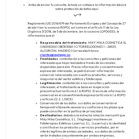
Antes de enviar tu consulta, échale un vistazo a la información básica
sobre protección de datos aquí.
Reglamento (UE) 2016/679 del Parlamento Europeo y del Consejo de 27
de abril (en lo sucesivo RGPD), así como en el artículo 11 de la Ley
Orgánica 3/2018, de 5 de diciembre, (en lo sucesivo LOPDGDD), le
informamos que el:
Responsable del tratamiento
: MIKY MIKA COSMETICA SL
(VAGHEGGI) | B87876561 | C/TORRELODONES 1 – 28925,
ALCORCÓN, MADRID | Correo electrónico:
clientes@vagheggi.es
Finalidades
: contestación a las consultas y peticiones del
interesado que haya realizado a través de los canales
disponibles para ello. Previa información y consentimiento
expreso del interesado, se podrá enviar información
comercial relacionada con nuestros productos, servicios y
maquinaria del sector estética y fototerapia.
Legitimación
: contestación a las consultas y peticiones del
interesado, el tratamiento se basa en la ejecución
precontractual (artículo 6.1.b RGPD). El envío de información
comercial en el consentimiento expreso (artículos 6.1.a RGPD
y artículo 22.2. LSSICE).
Conservación de los datos: sus datos se conservarán el
tiempo estrictamente necesario y conforme a los plazos que
puede consultar en la política de privacidad.
Destinatarios:
debido a la estrecha relación mercantil que
Miky Mika Cosmética, S.L. (Vagheggi) mantiene con
Fototerapias Estéticas Laserluz, S.L. (Laserluz) y la identidad
o similitud en los productos y servicios prestados, por el
interés legítimo de ambas sociedades, sus datos de contacto
serán tratados conjuntamente por ambas empresas,