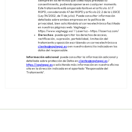
siempre en los términos que usted haya prestado su
consentimiento, pudiendo oponerse en cualquier momento.
Este tratamiento está amparado tanto en el artículo: 6.1.f
RGPD, considerando 47 del RGPD y artículo 22.2 de la LSSICE
(Ley 34/2002, de 11 de julio). Puede consultar información
detallada sobre ambas empresas en la política de
privacidad, bien solicitándola al correo electrónico facilitado
en nuestras páginas web: Vagheggi –
https://www.vagheggi.es/ / Laserluz – https://laserluz.com/
Derechos
: puede ejercitar los derechos de acceso,
rectificación, supresión, portabilidad, limitación del
tratamiento y oposición escribiendo un correo electrónico a
clientes@vagheggi.es
o en nuestro domicilio indicado en los
datos del responsable.
Información adicional
: puede consultar la información adicional y
detallada sobre protección de Datos en
clientes@vagheggi.es
/
https://vagheggi.es
o solicitando más información en nuestra oficina
sita en la dirección indicada en el apartado “Responsable del
Tratamiento”.