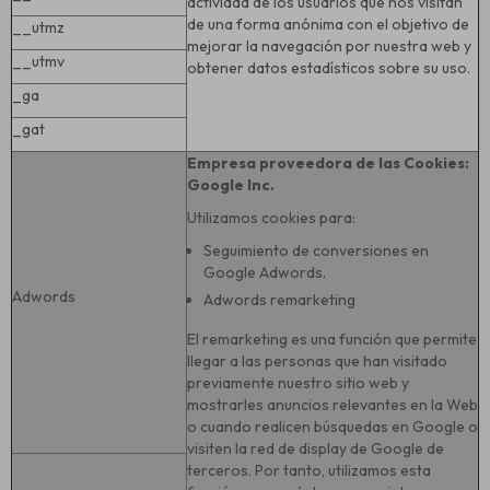
actividad de los usuarios que nos visitan
de una forma anónima con el objetivo de
__utmz
mejorar la navegación por nuestra web y
__utmv
obtener datos estadísticos sobre su uso.
_ga
_gat
Empresa proveedora de las Cookies:
Google Inc.
Utilizamos cookies para:
Seguimiento de conversiones en
Google Adwords.
Adwords
Adwords remarketing
El remarketing es una función que permite
llegar a las personas que han visitado
previamente nuestro sitio web y
mostrarles anuncios relevantes en la Web
o cuando realicen búsquedas en Google o
visiten la red de display de Google de
terceros. Por tanto, utilizamos esta