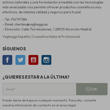
activos naturales y una formulación a medida con las tecnologías
más avanzadas nos permite ofrecer productos cosméticos muy
efectivos, de máxima calidad y seguros para tu piel.
- Tel: 916797184
- Email: clientes@vagheggi.es
- Dirección: Calle Torrelodones, 1 28925 Alcorcón Madrid
Vagheggi España | Cosmética Natural Profesional
SÍGUENOS
Facebook
Twitter
YouTube
Instagram
¿QUIERES ESTAR A LA ÚLTIMA?
OK
Puede darse de baja en cualquier momento. Para ello, consulte
nuestra información de contacto en el aviso legal.