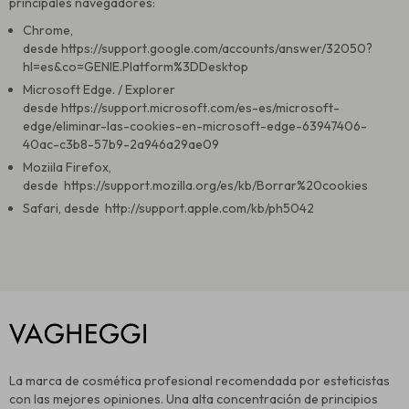
principales navegadores:
Chrome,
desde
https://support.google.com/accounts/answer/32050?
hl=es&co=GENIE.Platform%3DDesktop
Microsoft Edge. / Explorer
desde
https://support.microsoft.com/es-es/microsoft-
edge/eliminar-las-cookies-en-microsoft-edge-63947406-
40ac-c3b8-57b9-2a946a29ae09
Moziila Firefox,
desde
https://support.mozilla.org/es/kb/Borrar%20cookies
Safari, desde
http://support.apple.com/kb/ph5042
La marca de cosmética profesional recomendada por esteticistas
con las mejores opiniones. Una alta concentración de principios