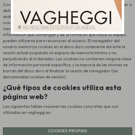
Cookie es un fichero que se descarga en su ordenador al acceder a
determinadas páginas web, Smartphone, tablet o dispositivo
análogo. Las cookies permiten a una página web, entre otras
cosas, almacenar y recuperar información sobre los hábitos de
NO MOSTRAR ESTE POPUP DE NUEVO.
navegación de un usuario o de su equipo y, dependiendo de la
información que contengan y de la forma en que utilice su equipo,
pueden utilizarse para reconocer al usuario. El navegador del
usuario memoriza cookies en el disco duro solamente durante la
sesión actual ocupando un espacio de memoria mínimo y no
perjudicando al ordenador. Las cookies no contienen ninguna clase
de información personal específica, y la mayoría de las mismas se
borran del disco duro al finalizar la sesión de navegador (las
denominadas cookies de sesión).
¿Qué tipos de cookies utiliza esta
página web?
Las siguientes tablas resumen las cookies concretas que son
utilizadas en vagheggi.es:
COOKIES PROPIAS