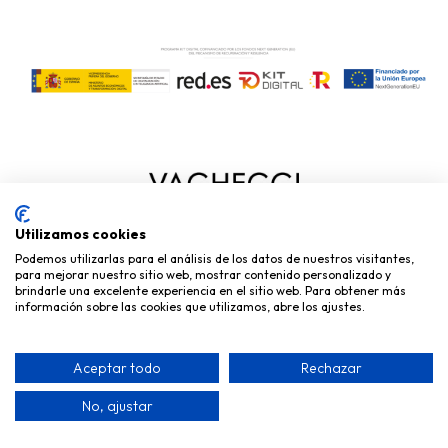
Utilizamos cookies
La marca de cosmética recomendada por los profesionales
Podemos utilizarlas para el análisis de los datos de nuestros visitantes,
basada en los principios de la fitocosmética, con una alta
para mejorar nuestro sitio web, mostrar contenido personalizado y
concentración de principios activos naturales y una
brindarle una excelente experiencia en el sitio web. Para obtener más
información sobre las cookies que utilizamos, abre los ajustes.
formulación a medida con las tecnologías más avanzadas, lo
que nos permite ofrecer productos cosméticos muy
efectivos, de máxima calidad y seguros para tu piel.
Aceptar todo
Rechazar
– Tel: 916797184
No, ajustar
– Email: clientes@vagheggi.es
– Dirección: Calle Torrelodones, 1, 28925 Alcorcón, Madrid