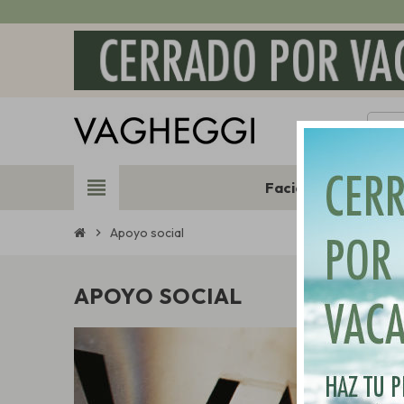
view_headline
Facial
Corporal
Apoyo social
chevron_right
APOYO SOCIAL