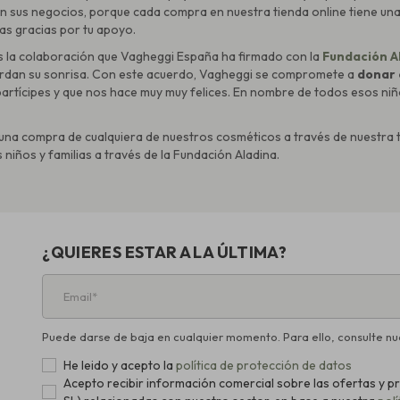
on sus negocios, porque cada compra en nuestra tienda online tiene un
as gracias por tu apoyo.
s la colaboración que Vagheggi España ha firmado con la
Fundación A
erdan su sonrisa. Con este acuerdo, Vagheggi se compromete a
donar e
partícipes y que nos hace muy muy felices. En nombre de todos esos niños
s una compra de cualquiera de nuestros cosméticos a través de nuestra
niños y familias a través de la Fundación Aladina.
¿QUIERES ESTAR A LA ÚLTIMA?
Puede darse de baja en cualquier momento. Para ello, consulte nue
He leido y acepto la
política de protección de datos
Acepto recibir información comercial sobre las ofertas 