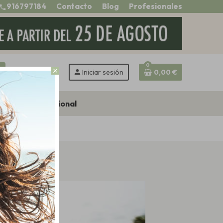
916797184
Contacto
Blog
Profesionales
call
0
h
close
person
Iniciar sesión
0,00 €
Zona profesional