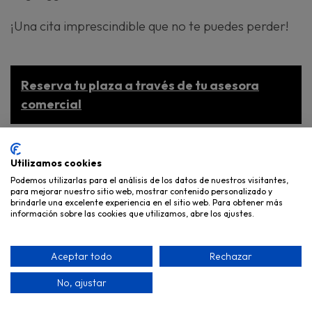
¡Una cita imprescindible que no te puedes perder!
Reserva tu plaza a través de tu asesora
comercial
Utilizamos cookies
Lugar Barcelona día 3:
Hotel ABBA Sants,
Podemos utilizarlas para el análisis de los datos de nuestros visitantes,
para mejorar nuestro sitio web, mostrar contenido personalizado y
carrer de Numància, 33, Barcelona.
brindarle una excelente experiencia en el sitio web. Para obtener más
información sobre las cookies que utilizamos, abre los ajustes.
Aceptar todo
Rechazar
Lunes 13 de enero
No, ajustar
ONLINE, de 10 a 11:30h (vía zoom)