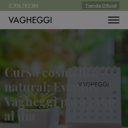
✆ 916 797 184
Tienda Oficial
Curso cosmética
natural: Eventos
Vagheggi para estar
al día