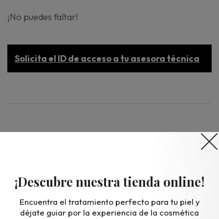
¡No puedes faltar!
Solicita el ID de acceso a tu asesora técnica
Lunes 07 de abril
ONLINE, de 10 a 11:00h (vía zoom)
¡Descubre nuestra tienda online!
Una hora con Vagheggi.
Encuentra el tratamiento perfecto para tu piel y
Método Body 2025,
déjate guiar por la experiencia de la cosmética