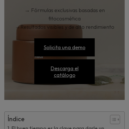
→
Fórmulas exclusivas basadas en
fitocosmética
→
Resultados visibles y de alto rendimiento
Solicita una demo
Descarga el
catálogo
Índice
El buen tiempo es la clave para darle un