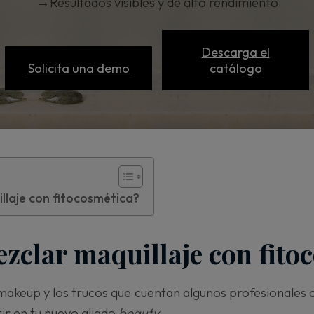
→
Resultados visibles y de alto rendimiento
Descarga el
Solicita una demo
catálogo
llaje con fitocosmética?
zclar maquillaje con fito
akeup y los trucos que cuentan algunos profesionales de
ir en tu nuevo aliado
beauty
.