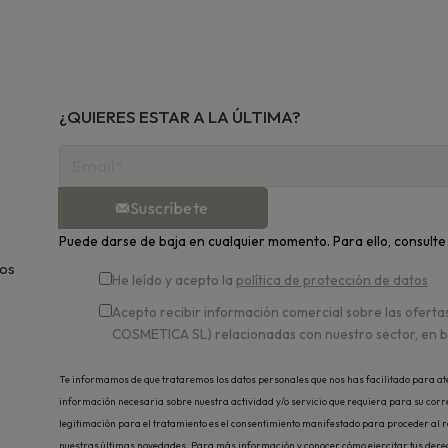
¿QUIERES ESTAR A LA ÚLTIMA?
Suscríbete
Puede darse de baja en cualquier momento. Para ello, consulte 
nos
He leído y acepto la
política de protección de datos
Acepto recibir información comercial sobre las ofert
COSMETICA SL) relacionadas con nuestro sector, en 
Te informamos de que trataremos los datos personales que nos has facilitado para atend
información necesaria sobre nuestra actividad y/o servicio que requiera para su corre
legitimación para el tratamiento es el consentimiento manifestado para proceder al reg
nuestras últimas novedades. Para más información y conocer cómo ejercitar tus derech