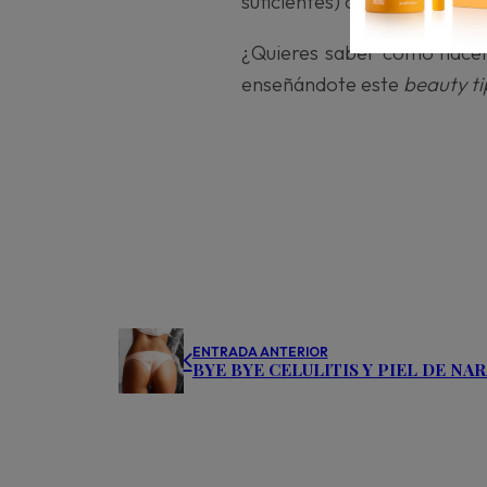
suficientes) o, en su defecto
¿Quieres saber cómo hacer
enseñándote este
beauty ti
ENTRADA ANTERIOR
BYE BYE CELULITIS Y PIEL DE NA