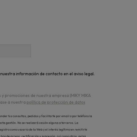
nuestra información de contacto en el aviso legal.
as y promociones de nuestra empresa (MIKY MIKA
base a nuestra
política de protección de datos
er tus consultas, pedidos y facilitarte por email o por teléfono la
cta gestión. No se realizará cesión alguna a terceros. La
istro como usuario de la Web y el interés legítimo en remitirte
os de acceso, rectificación y supresión, así como otros, pulsa