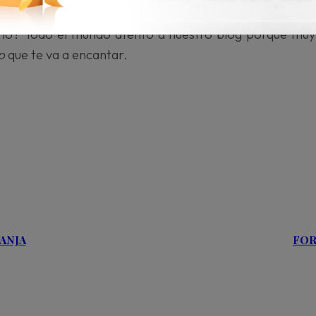
, mezclarla con un aceite facial.
lo? Todo el mundo atento a nuestro blog porque muy
p
que te va a encantar.
RANJA
FOR