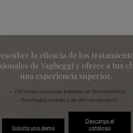
escubre la eficacia de los tratamient
sionales de Vagheggi y ofrece a tus cl
una experiencia superior.
→
Fórmulas exclusivas basadas en fitocosmética
→
Resultados visibles y de alto rendimiento
Descarga el
Solicita una demo
catálogo