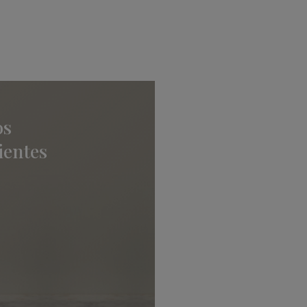
os
ientes