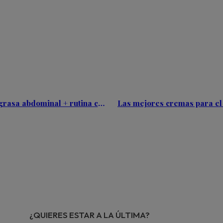
Las mejores cremas reductoras de grasa abdominal + rutina completa para un vientre plano
¿QUIERES ESTAR A LA ÚLTIMA?