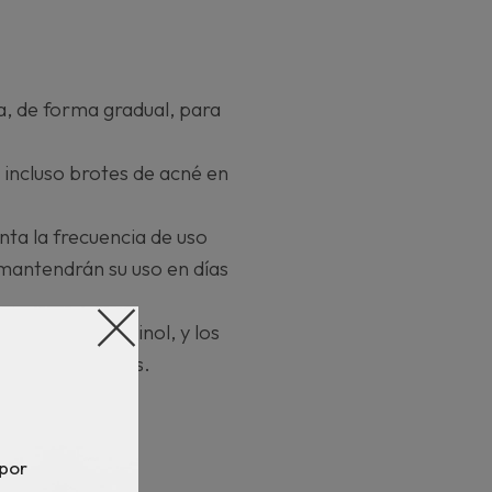
a, de forma gradual, para
incluso brotes de acné en
ta la frecuencia de uso
 mantendrán su uso en días
adaptada al retinol, y los
nas y las manchas.
 por