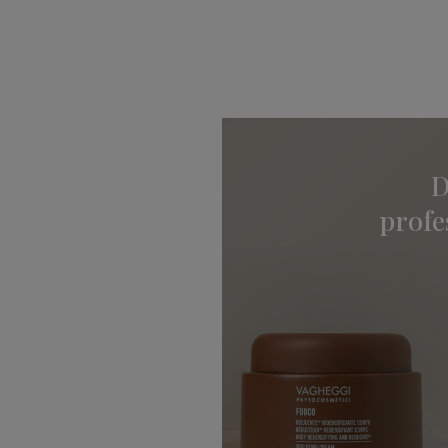
D
profe