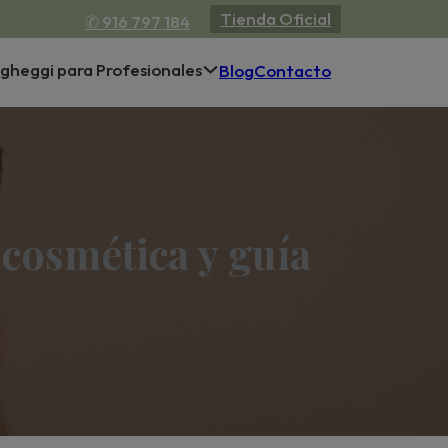
Tienda Oficial
✆ 916 797 184
gheggi para Profesionales
Blog
Contacto
 cosmética y guía