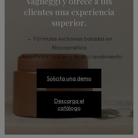
Vagheggi y ofrece a tus
clientes una experiencia
superior.
→
Fórmulas exclusivas basadas en
fitocosmética
→
Resultados visibles y de alto rendimiento
Solicita una demo
Descarga el
catálogo