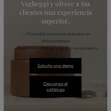
Vagheggi y ofrece a tus
clientes una experiencia
superior.
→
Fórmulas exclusivas basadas en
fitocosmética
→
Resultados visibles y de alto rendimiento
Solicita una demo
Descarga el
catálogo