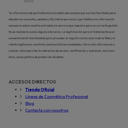
Te informamos de que trataremos los datos personales que nos has facilitado para
atender tus consultas, pedidos y facilitarte por email o por teléfono la información
necesaria sobre nuestra actividad y/o servicio que requiera para su correcta gestión.
No se realizará cesión alguna a terceros. La legitimación para el tratamiento es el
consentimiento manifestado para proceder al registro como usuario de la Web y el
interés legítimo en remitirte nuestras últimas novedades. Para más información y
conocer cómo ejercitar tus derechos de acceso, rectificación y supresión, así como
otros, pulsa política de protección de datos.
ACCESOS DIRECTOS
Tienda Oficial
Líneas de Cosmética Profesional
Blog
Contacta con nosotros