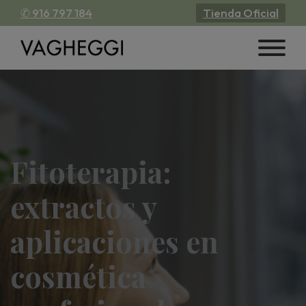
✆ 916 797 184
Tienda Oficial
Fitoterapia:
extractos y
aplicaciones en
cosmética