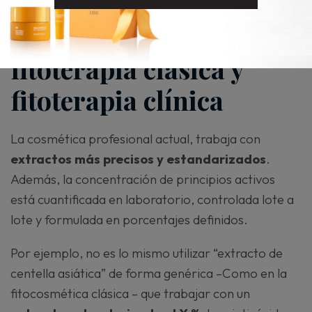
Diferencia entre la
fitocosmética,
fitoterapia clásica y
fitoterapia clínica
La cosmética profesional actual, trabaja con
extractos más precisos y estandarizados
.
Además, la concentración de principios activos
está cuantificada en laboratorio, controlada lote a
lote y formulada en porcentajes definidos.
Por ejemplo, no es lo mismo utilizar “extracto de
centella asiática” de forma genérica –Como en la
fitocosmética clásica – que trabajar con un