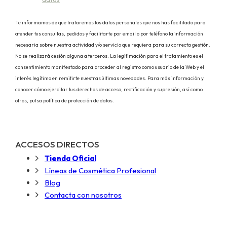
Te informamos de que trataremos los datos personales que nos has facilitado para
atender tus consultas, pedidos y facilitarte por email o por teléfono la información
necesaria sobre nuestra actividad y/o servicio que requiera para su correcta gestión.
No se realizará cesión alguna a terceros. La legitimación para el tratamiento es el
consentimiento manifestado para proceder al registro como usuario de la Web y el
interés legítimo en remitirte nuestras últimas novedades. Para más información y
conocer cómo ejercitar tus derechos de acceso, rectificación y supresión, así como
otros, pulsa política de protección de datos.
ACCESOS DIRECTOS
Tienda Oficial
Líneas de Cosmética Profesional
Blog
Contacta con nosotros