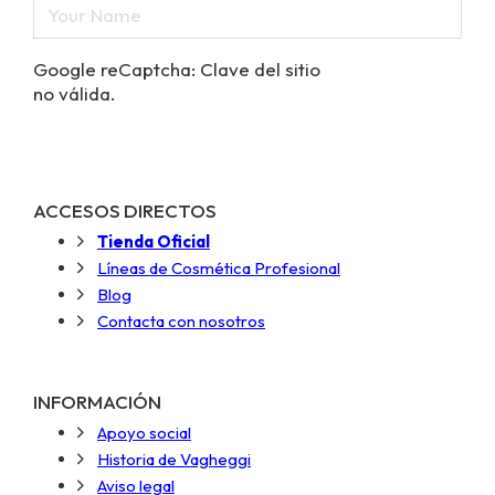
Google reCaptcha: Clave del sitio
no válida.
ACCESOS DIRECTOS
Tienda Oficial
Líneas de Cosmética Profesional
Blog
Contacta con nosotros
INFORMACIÓN
Apoyo social
Historia de Vagheggi
Aviso legal