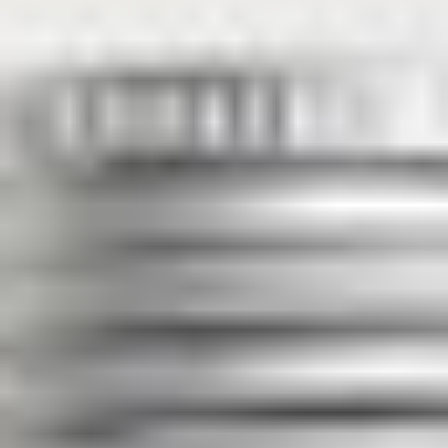
amanecer se transporta en liposomas para
obtener la máxima eficacia en las formulaciones
BIO+. Este principio activo ayuda a la actividad
metabólica de los cultivos de queratinocitos al
tiempo que preserva la viabilidad celular.
Oleolito de zanahoria:
Los oleolitos son
soluciones con base oleosa de fitocomplejos de
plantas medicinales. En particular, el oleolito de
zanahoria se obtiene de la maceración de
zanahorias secas y molidas en aceite vegetal
donde liberan todos los principios liposolubles.
Luego, el aceite se filtra antes de su uso y es
conocido por sus propiedades tonificantes,
mineralizantes, emolientes y calmantes.
Agua destilada de flores de naranja
ecológicas:
Tonificante, calmante, regenerante,
hidratante, refrescante y revitalizante.
Especialmente indicado para pieles sensibles.