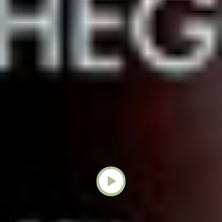
Bio+ para profesionales
Potencia tus resultados
en cabina con los
protocolos de Vagheggi
En Vagheggi, no solo te proporcionamos
productos de alta calidad, sino también
protocolos específicos diseñados para
alcanzar objetivos concretos en tus