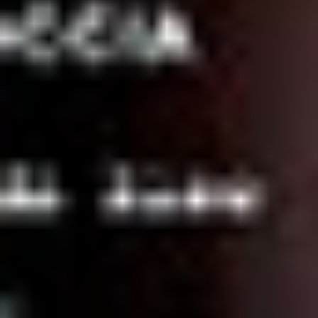
tratamientos en cabina. Nuestro
compromiso es ayudarte a sacar el
máximo partido a nuestros productos,
brindando a tus clientes resultados
excepcionales. Contacta con nosotros y
te mostraremos nuestro catálogo
completo y te explicaremos cómo
optimizar tus tratamientos en el centro.
Quiero asesoramiento
Solicitar una demo