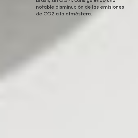
notable disminución de las emisiones
de CO2 a la atmósfera.
Descubre los productos para
tratamientos en cabina y uso en
casa
Ver los productos en la Tienda Online