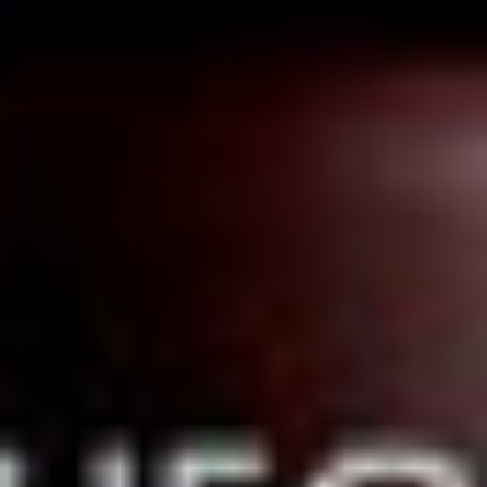
fundamentales de la piel y ayuda a retener el
agua previniendo arrugas e imperfecciones. Es
conocido por su acción altamente hidratante y
antienvejecimiento.
Vitamina E natural:
Mejora la hidratación de la
piel y tiene una fuerte acción antioxidante que
neutraliza los radicales libres.