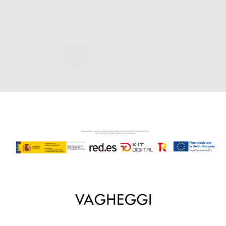
centro? Contacta para que podamos resolver
todas tus dudas.
Solicita información