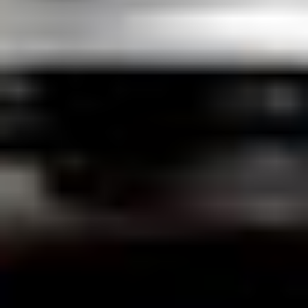
Manteca de karité
: Famosa por sus
propiedades emolientes, nutritivas e hidratantes,
también tiene un efecto antioxidante gracias a
la presencia de vitaminas A, E y D.
Aceite de linaza:
Obtenido por prensado en frío
de las semillas, tiene fuertes propiedades
emolientes, protectoras y antioxidantes.
Derivados del aceite de coco:
Agentes
limpiadores biodegradables que respetan la
película hidrolipídica de la piel, incluso las pieles
más frágiles y sensibles.
Polvos exfoliantes – lichi y perlita:
Del hueso
de lichi se obtiene un polvo exfoliante 100%
renovable y biodegradable que se combina con
polvos minerales de perlita extremadamente
compatibles con la piel.
Ácido hialurónico:
Es uno de los componentes