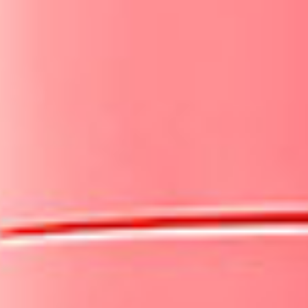
mejorando su resistencia, permeabilidad y
elasticidad con una gran acción antioxidante.
Matricaria Chamomilla o Manzanilla:
Agua
destilada de manzanilla, compuesta
principalmente de flavonoides, responsable de
las potentes propiedades calmantes.
Punica Granatum o Granada:
Originaria de la
zona comprendida entre Persia y el norte de la
India, esta fruta se ha cultivado en todo el
Mediterráneo desde la antigüedad. El nombre
del género proviene de Púnica, el nombre
romano de Cartago. Fuente de taninos y
enzimas.
Micro Polvos Soft Focus:
Última generación de
rellenador con efecto satinado, que ilumina,
suaviza y ayuda a reducir las rojeces.