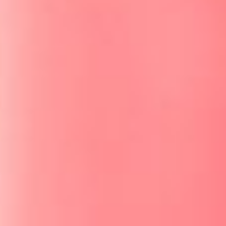
antiinflamatorias clásicas, sino también
moléculas mensajeras y enzimas que hacen que
el efecto lenitivo sea más rápido y efectivo.
Zanthoxylum Bungeanum:
Es una planta
perenne, que crece en el área subtropical de
Sichuan. De sus frutos obtenemos la valiosa
especia llamada Pimienta de Sichuan, con un
sabor único y propiedades sensoriales
particulares, pues produce una especie de ligero
hormigueo. Se usa para contrarrestar el picante
de otras especias. A partir de las frutas y los
arbustos obtenemos, por extracción supercrítica
en C02, un lipófilo activo patentado capaz de
realizar una acción calmante que soluciona las
molestias más habituales de la piel sensible.
Vaccinium Myrtillus o Arándano:
Un zumo puro
de arándano, obtenido mediante upcycling, que
actúa sobre las paredes de los vasos sanguíneos