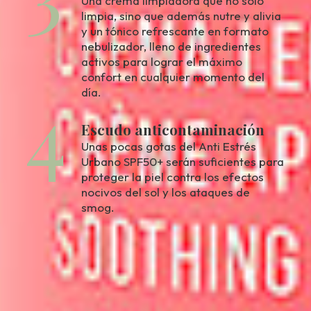
Una crema limpiadora que no solo
limpia, sino que además nutre y alivia
y un tónico refrescante en formato
nebulizador, lleno de ingredientes
activos para lograr el máximo
confort en cualquier momento del
4
día.
Escudo anticontaminación
Unas pocas gotas del Anti Estrés
Urbano SPF50+ serán suficientes para
proteger la piel contra los efectos
nocivos del sol y los ataques de
smog.