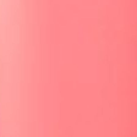
Emozioni Plus para profesionales
Potencia tus resultados
en cabina con los
protocolos de Vagheggi
En Vagheggi, no solo te proporcionamos
productos de alta calidad, sino también
protocolos específicos diseñados para
alcanzar objetivos concretos en tus
tratamientos en cabina. Nuestro
compromiso es ayudarte a sacar el
máximo partido a nuestros productos,
brindando a tus clientes resultados
excepcionales. Contacta con nosotros y
te mostraremos nuestro catálogo
completo y te explicaremos cómo
optimizar tus tratamientos en el centro.