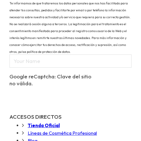
Te informamos de que trataremos los datos personales que nos has facilitado para
atender tus consultas, pedidos y facilitarte por email o por teléfono la información
necesaria sobre nuestra actividad y/o servicio que requiera para su correcta gestión.
No se realizará cesión alguna a terceros. La legitimación para el tratamiento es el
consentimiento manifestado para proceder al registro como usuario de la Web y el
interés legítimo en remitirte nuestras últimas novedades. Para más información y
conocer cómo ejercitar tus derechos de acceso, rectificación y supresión, así como
otros, pulsa política de protección de datos.
Google reCaptcha: Clave del sitio
no válida.
ACCESOS DIRECTOS
Tienda Oficial
Líneas de Cosmética Profesional
Blog