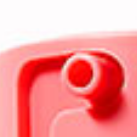
Objetivos de la línea
Reforzar la barrera cutánea
, ayudar a
proteger los capilares, controlar los fenómenos
oxidativos y mejorar el bienestar de la piel.
Para quién está indicada
Emozioni Plus es una línea ideal para aquellas
personas que poseen una piel sensible
,
irritable, intolerante o que responden de forma
hiperreactiva a estímulos debido a los continuos
cambios ambientales y hábitos de vida (smog,