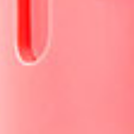
calefacción, aire acondicionado, cambios
bruscos de temperatura, cosméticos agresivos,
estrés, mala alimentación, humo…).
Principios activos
Cúrcuma Longa:
Planta tropical y subtropical
caracterizada por una raíz rica en curcumina,
con excelentes propiedades regeneradoras,
antioxidantes y antiinflamatorias. El innovador
sistema de extracción ecosostenible se realiza
en células totipotentes de cúrcuma, con grandes
propiedades regenerativas; estos últimos se
estresan hasta que se impide el metaboloma de
la planta y contrarresta todos los fenómenos de
irritación de la piel debido al estrés y las
manifestaciones típicas de la piel sensible. Este
plasma concentrado contiene no solo moléculas