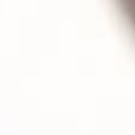
Cosmética para hombres →
Cosmética para manchas o discromías →
Cosmética para piel mixta, impura y con
imperfecciones →
Cosmética para pieles maduras →
Objetivos corporales
Cosmética tonificante y remodelante →
Cosmética detox y purificante →
Cosmética anticelulítica y reductora →
Cosmética de acción de choque 360º →
Cosmética de spa y bienestar →
Cosmética hidratante y nutritiva corporal →