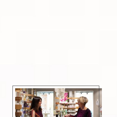
Otras líneas
Línea solar →
Maquillaje →
Aceites esenciales y oligoelementos →
Descubre todas las líneas