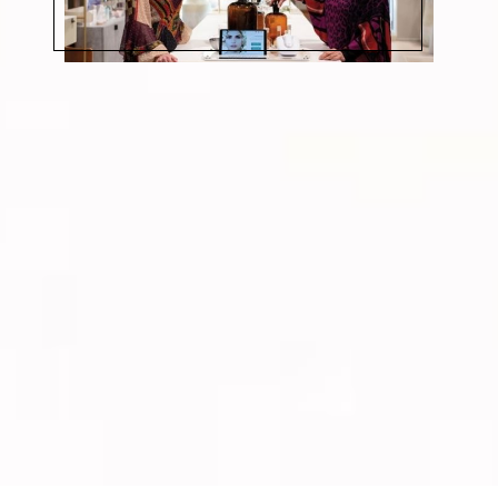
Habla con nuestro equipo de
asesoramiento
¿Quieres incorporar una nueva línea de
cosmética profesional en tu centro? ¿Necesitas
más información sobre nuestra cosmética?
¿Quieres conocer qué podemos aportar a tu
centro? Contacta para que podamos resolver
todas tus dudas.
Solicita información