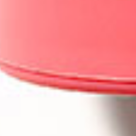
Un cuidado personalizado y
natural para cada necesidad de la
piel
Continúa explorando el mundo Vagheggi
Objetivos faciales
Cosmética para piel sensible e intolerante→
Cosmética para piel seca →
Cosmética para piel desequilibrada →
Cosmética para piel apagada →
Boosters faciales →