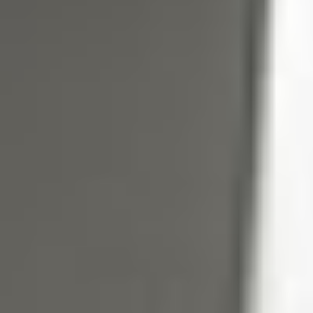
Cosmética anticelulítica y reductora →
Cosmética de acción de choque 360º →
Cosmética de spa y bienestar →
Cosmética hidratante y nutritiva corporal →
Otras líneas
Línea solar →
Maquillaje →
Aceites esenciales y oligoelementos →
Descubre todas las líneas