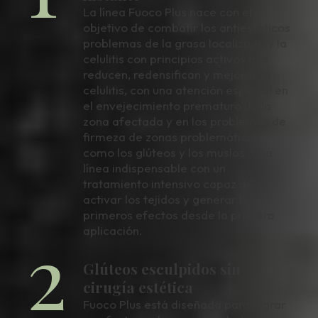
La línea Fuoco Plus nace con el
objetivo de combatir los antiestéticos
problemas de la grasa localizada y la
celulitis con principios activos que
reducen, redensifican y mejoran la
celulitis, con una atención especial en
el envejecimiento prematuro de la
zona afectada y en los problemas de
firmeza de zonas problemáticas
como los glúteos y los muslos. Una
línea indispensable con un
tratamiento intensivo capaz de
activar los tejidos y generar los
primeros efectos desde la primera
2
aplicación.
Glúteos esculpidos sin
cirugía estética
Fuoco Plus está diseñada para lograr