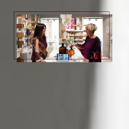
Habla con nuestro equipo de
asesoramiento
¿Quieres incorporar una nueva línea de
cosmética profesional en tu centro? ¿Necesitas
más información sobre nuestra cosmética?
¿Quieres conocer qué podemos aportar a tu
centro? Contacta para que podamos resolver
todas tus dudas.