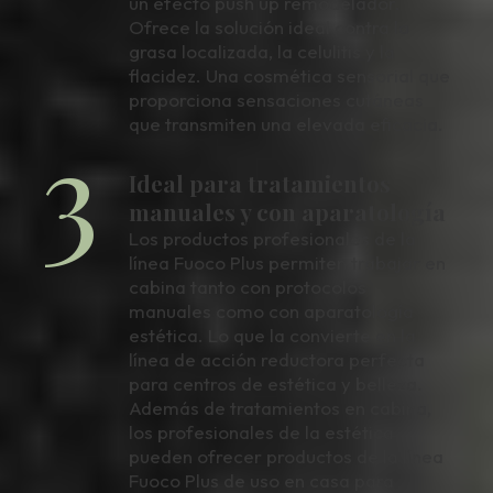
un efecto push up remodelador.
Ofrece la solución ideal contra la
grasa localizada, la celulitis y la
flacidez. Una cosmética sensorial que
proporciona sensaciones cutáneas
3
que transmiten una elevada eficacia.
Ideal para tratamientos
manuales y con aparatología
Los productos profesionales de la
línea Fuoco Plus permiten trabajar en
cabina tanto con protocolos
manuales como con aparatología
estética. Lo que la convierte en la
línea de acción reductora perfecta
para centros de estética y belleza.
Además de tratamientos en cabina,
los profesionales de la estética
pueden ofrecer productos de la línea
Fuoco Plus de uso en casa para