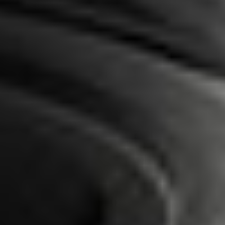
Un cuidado personalizado y
natural para cada necesidad de la
piel
Continúa explorando el mundo Vagheggi
Objetivos faciales