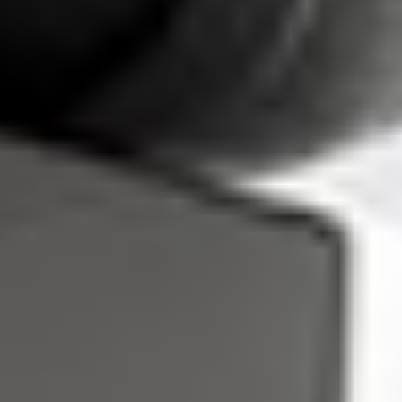
Cosmética para piel sensible e intolerante→
Cosmética para piel seca →
Cosmética para piel desequilibrada →
Cosmética para piel apagada →
Boosters faciales →
Cosmética para hombres →
Cosmética para manchas o discromías →
Cosmética para piel mixta, impura y con
imperfecciones →
Cosmética para pieles maduras →
Objetivos corporales
Cosmética tonificante y remodelante →
Cosmética detox y purificante →