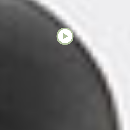
En Vagheggi, no solo te proporcionamos
productos de alta calidad, sino también
protocolos específicos diseñados para
alcanzar objetivos concretos en tus
tratamientos en cabina. Nuestro
compromiso es ayudarte a sacar el
máximo partido a nuestros productos,
brindando a tus clientes resultados
excepcionales. Contacta con nosotros y
te mostraremos nuestro catálogo
completo y te explicaremos cómo
optimizar tus tratamientos en el centro.
Quiero asesoramiento
Solicitar una demo