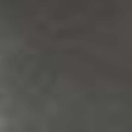
Theobroma cacao:
Es una variedad Premium
poco común de “Cacao Criollo Porcelana”, un
cacao apreciado por su sabor y calidad superior
que se encuentra en Alto Piura, Perú. El extracto,
obtenido de una fuente sostenible, es rico en
péptidos, sacáridos y polifenoles que estimulan
la producción de colágeno, sindecano y elastina.
Este principio activo aumenta la elasticidad de
la piel y ayuda a combatir la sobreexposición a
la contaminación con luz azul.
Paeonia lactiflora:
una planta floreciente de
origen asiático, que tiene una fragancia delicada
y sensual, también es conocida como la “reina
de las flores”. Rica en terpenoides y polifenoles,
tiene propiedades antioxidantes e iluminadoras
y equilibra el tono de la piel.