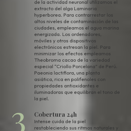
de la actividad neuronal utilizamos el
extracto del alga Laminaria
hyperborea. Para contrarrestar los
altos niveles de contaminación de las
ciudades, empleamos el agua marina
energizada. Los ordenadores,
móviles y otros dispositivos
electrónicos estresan la piel. Para
minimizar los efectos empleamos
Theobroma cacao de la variedad
especial “Criollo Porcelana” de Perú.
Paeonia lactiflora, una planta
asiática, rica en polifenoles con
propiedades antioxidantes e
iluminadoras que equilibran el tono de
3
la piel.
C0bertura 24h
Intense cuida de la piel
restableciendo sus ritmos naturales y