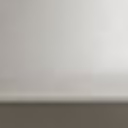
natural para cada necesidad de la
piel
Continúa explorando el mundo Vagheggi
Objetivos faciales
Cosmética para piel sensible e intolerante→
Cosmética para piel seca →
Cosmética para piel desequilibrada →
Cosmética para piel apagada →
Boosters faciales →
Cosmética para hombres →
Cosmética para manchas o discromías →
Cosmética para piel mixta, impura y con
imperfecciones →
Cosmética para pieles maduras →