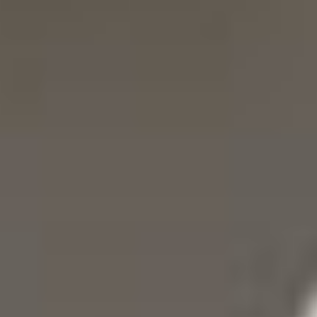
Objetivos corporales
Cosmética tonificante y remodelante →
Cosmética detox y purificante →
Cosmética anticelulítica y reductora →
Cosmética de acción de choque 360º →
Cosmética de spa y bienestar →
Cosmética hidratante y nutritiva corporal →
Otras líneas
Línea solar →
Maquillaje →
Aceites esenciales y oligoelementos →