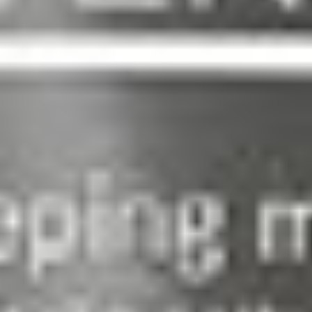
Intense para profesionales
Potencia tus resultados
en cabina con los
protocolos de Vagheggi
En Vagheggi, no solo te proporcionamos
productos de alta calidad, sino también
protocolos específicos diseñados para
alcanzar objetivos concretos en tus
tratamientos en cabina. Nuestro
compromiso es ayudarte a sacar el
máximo partido a nuestros productos,
brindando a tus clientes resultados
excepcionales. Contacta con nosotros y
te mostraremos nuestro catálogo
completo y te explicaremos cómo
optimizar tus tratamientos en el centro.