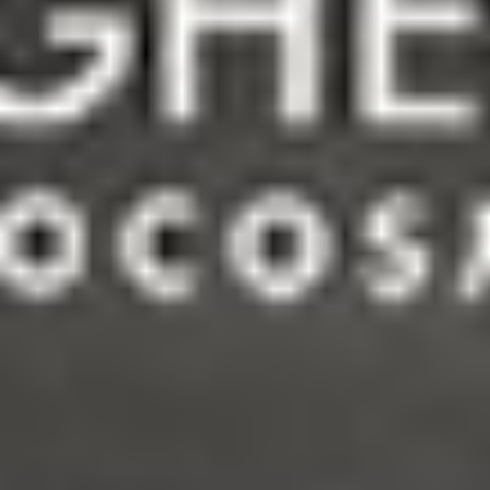
Para quién está indicada
Para todo tipo de piel madura ofreciendo una
solución antiarrugas específica para el rostro y
el contorno de ojos. Además protege y
contrarresta el envejecimiento cutáneo causado
por factores ambientales y hábitos de la vida
moderna. Un tratamiento que se puede realizar
todo el año para purificar la piel durante el
sueño y darle un aspecto fresco y relajado
durante el día.
Principios activos
Laminaria hyperborea:
algas pardas de las
cuales se extraen los ácidos gulurónico y
manurónico. Principio activo innovador ganador
del premio “In Cosmetics Innovation Award”.