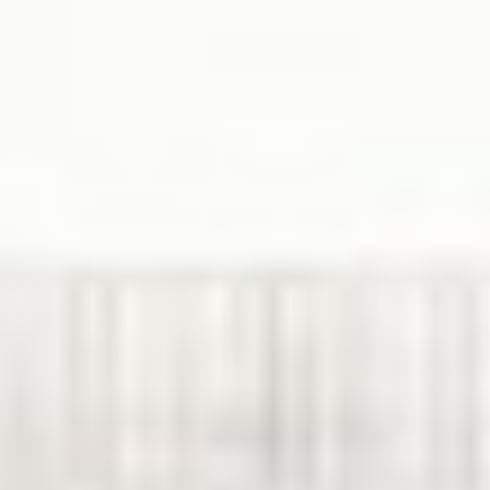
Descubriendo Intense
Objetivos de la Línea →
Para Quién →
Principios Activos →
Puntos Clave →