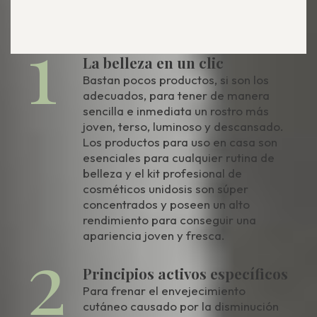
1
La belleza en un clic
Bastan pocos productos, si son los
adecuados, para tener de manera
sencilla e inmediata un rostro más
joven, terso, luminoso y descansado.
Los productos para uso en casa son
esenciales para cualquier rutina de
belleza y el kit profesional de
cosméticos unidosis son súper
concentrados y poseen un alto
rendimiento para conseguir una
2
apariencia joven y fresca.
Principios activos específicos
Para frenar el envejecimiento
cutáneo causado por la disminución