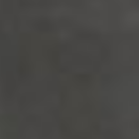
Estimulan la liberación de los neuroprotectores
sAPPalfa que previenen y reducen fenómenos
de neurodegradación y mantienen la
comunicación entre las neuronas y los
fibroblastos para reforzar y activar la síntesis de
colágeno y elastina y contrarrestar los efectos
nocivos de los cambios climáticos en la piel.
Agua marina energizada:
Las microalgas que
crecen naturalmente en el agua del mar tienen
una acción antipolución especial que crea una
especie de pantalla invisible en la superficie de
la piel y desciende a capas más profundas de la
misma para capturar los contaminantes y
neutralizarlos. La Biopterina es una molécula
contenida en las algas micronizadas que
favorece la acción de la actina (proteína
encargada del movimiento de los músculos) que
reestructura y refuerza las fibras de colágeno
para obtener un efecto lifting.