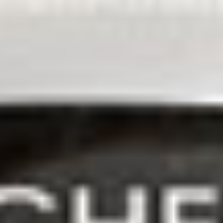
Productos →
Objetivos de la línea
Un tratamiento práctico y eficaz para cuidar la
piel del rostro, el cuello y el escote, capaz de
suavizar los rasgos faciales y reducir las
arrugas. Intense favorece el restablecimiento de
los ritmos naturales de la piel para obtener una
belleza inmediata y duradera, prestando
especial atención a las influencias de un estilo de
vida moderno y a los hábitos de vida en las
ciudades.