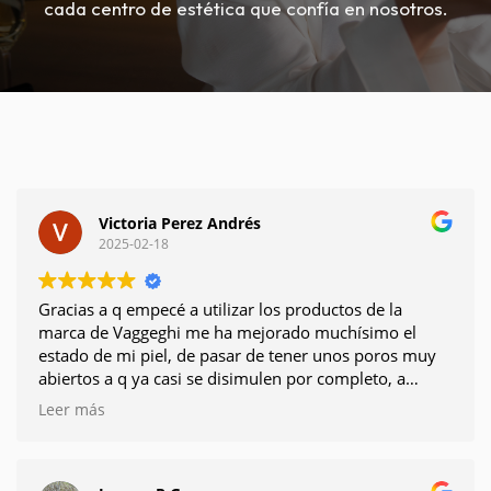
cada centro de estética que confía en nosotros.
Victoria Perez Andrés
2025-02-18
Gracias a q empecé a utilizar los productos de la
marca de Vaggeghi me ha mejorado muchísimo el
estado de mi piel, de pasar de tener unos poros muy
abiertos a q ya casi se disimulen por completo, a
controlar mi producción de sebo...etc es una marca
Leer más
excelente en todos los sentidos, la conocí gracias a
Rosa nuestra comercial (la mejor) .