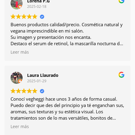
Lorena P.G
2025-02-18
Buenos productos calidad/precio. Cosmética natural y
vegana imprescindible en mi salón.
Su imagen y presentación nos encanta.
Destaco el serum de retinol, la mascarilla nocturna de
Intense, y su protector solar urbano 50+
Leer más
Laura Llaurado
2025-01-29
Conocí vegheggi hace unos 3 años de forma casual.
Puedo decir que des del principio ya té enganchan sus,
aromas, sus texturas y su estètica visual. Los
tratamientos son de lo mas versátiles, bonitos de
realizar y la calidad de los productos y los resultados
Leer más
no te dejaran indiferente. Lo mejor es el apoyo que