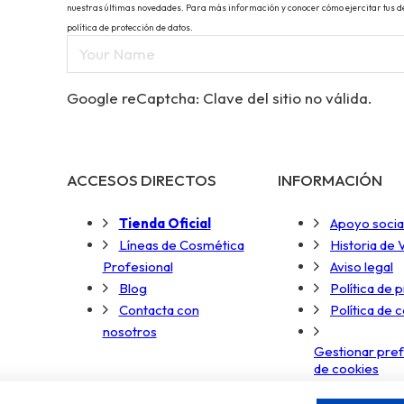
nuestras últimas novedades. Para más información y conocer cómo ejercitar tus der
política de protección de datos.
Google reCaptcha: Clave del sitio no válida.
ACCESOS DIRECTOS
INFORMACIÓN
Tienda Oficial
Apoyo socia
Líneas de Cosmética
Historia de
Profesional
Aviso legal
Blog
Política de 
Contacta con
Política de 
nosotros
Gestionar pre
de cookies