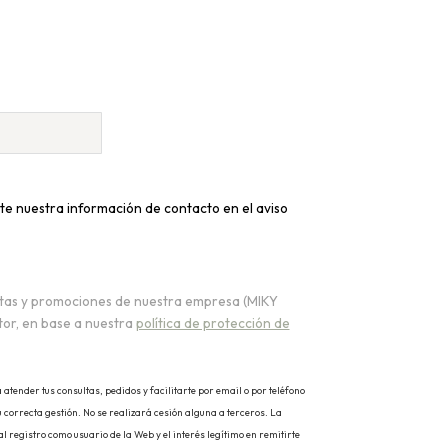
te nuestra información de contacto en el aviso
ertas y promociones de nuestra empresa (MIKY
or, en base a nuestra
política de protección de
tender tus consultas, pedidos y facilitarte por email o por teléfono
 correcta gestión. No se realizará cesión alguna a terceros. La
 registro como usuario de la Web y el interés legítimo en remitirte