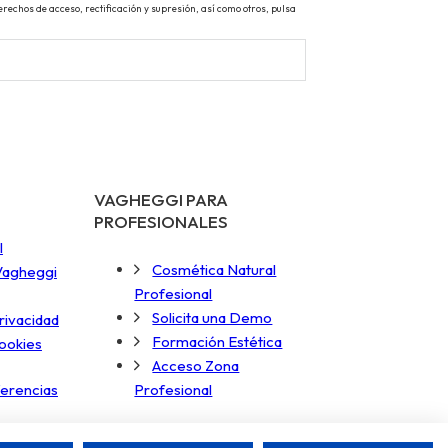
echos de acceso, rectificación y supresión, así como otros, pulsa
VAGHEGGI PARA
PROFESIONALES
l
Cosmética Natural
 Vagheggi
Profesional
Solicita una Demo
privacidad
Formación Estética
cookies
Acceso Zona
ferencias
Profesional