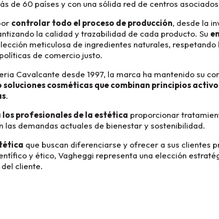
más de 60 países y con una sólida red de centros asociado
por
controlar todo el proceso de producción
, desde la i
ntizando la calidad y trazabilidad de cada producto. Su
en
elección meticulosa de ingredientes naturales, respetando l
políticas de comercio justo.
aleria Cavalcante desde 1997, la marca ha mantenido su c
 soluciones cosméticas que combinan principios activo
as
.
 los profesionales de la estética
proporcionar tratamien
n las demandas actuales de bienestar y sostenibilidad.
tética
que buscan diferenciarse y ofrecer a sus clientes p
entífico y ético, Vagheggi representa una elección estraté
 del cliente.