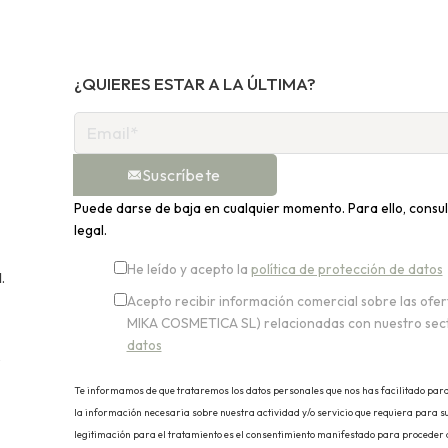
¿QUIERES ESTAR A LA ÚLTIMA?
Suscríbete
Puede darse de baja en cualquier momento. Para ello, consul
legal.
He leído y acepto la
política de protección de datos
.
Acepto recibir información comercial sobre las of
MIKA COSMETICA SL) relacionadas con nuestro sect
datos
,
Te informamos de que trataremos los datos personales que nos has facilitado para a
la información necesaria sobre nuestra actividad y/o servicio que requiera para su
legitimación para el tratamiento es el consentimiento manifestado para proceder al