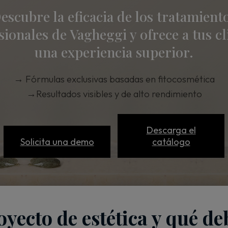
escubre la eficacia de los tratamient
sionales de Vagheggi y ofrece a tus cl
una experiencia superior.
→
Fórmulas exclusivas basadas en fitocosmética
→
Resultados visibles y de alto rendimiento
Descarga el
Solicita una demo
catálogo
yecto de estética y qué de