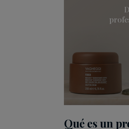
D
profe
Qué es un pro