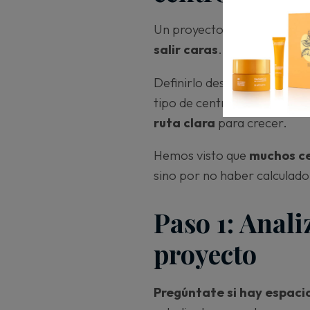
Un proyecto de estética bi
salir caras
.
Definirlo desde el inicio te 
tipo de centro que quieres c
ruta clara
para crecer.
Hemos visto que
muchos ce
sino por no haber calculado 
Paso 1: Anali
proyecto
Pregúntate si hay espacio