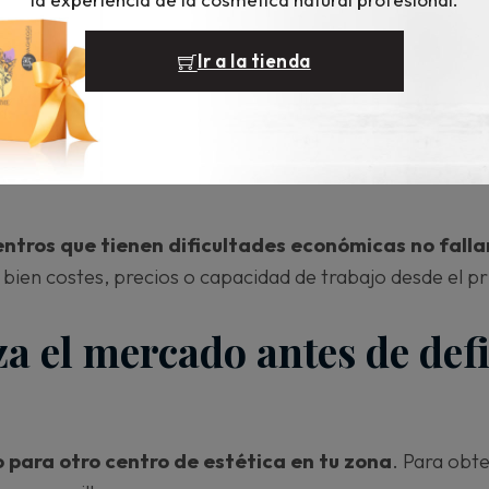
en estructurado
reduce riesgos y evita decisiones im
Ir a la tienda
permite identificar
si existe demanda en tu zona, ajust
rear,
diferenciarte de otros centros
desde el primer 
ntros que tienen dificultades económicas no fallan
bien costes, precios o capacidad de trabajo desde el pr
za el mercado antes de defi
 para otro centro de estética en tu zona
. Para obte