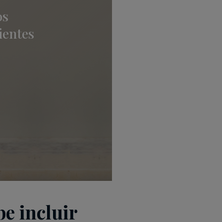
os
ientes
be incluir