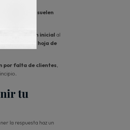
provisadas que suelen
ar la inversión inicial
al
día y
tener una hoja de
 por falta de clientes
,
incipio.
nir tu
ner la respuesta haz un