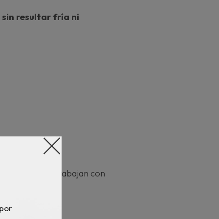
in resultar fría ni
ar
n centros que trabajan con
 la piel:
 por