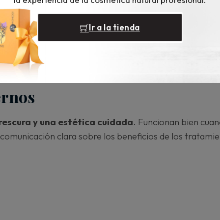
Ir a la tienda
rnos
rescura y una estética cuidada
. Funcionan bien cua
a comunicación clara sobre los beneficios de los tratami