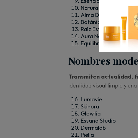
Esencia Piel
Natura Balance
Alma Dermal
Botánica Studio
Raíz Estética
Aura Natural
Equilibrio Piel
Nombres mode
Transmiten actualidad, f
identidad visual limpia y un
Lumavie
Skinora
Glowtia
Essana Studio
Dermalab
Pielia