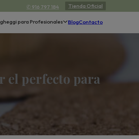
Tienda Oficial
✆ 916 797 184
gheggi para Profesionales
Blog
Contacto
r el perfecto para