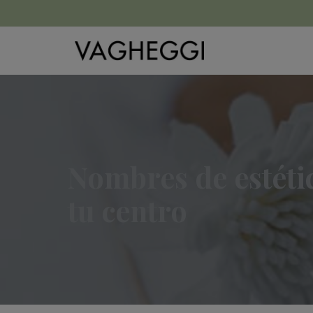
Nombres de estétic
tu centro