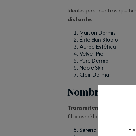
Ideales para centros que b
distante:
Maison Dermis
Élite Skin Studio
Aurea Estética
Velvet Piel
Pure Derma
Noble Skin
Clair Dermal
Nombres inspir
Transmiten equilibrio, cu
fitocosmética, principios ac
Enc
Serena Estética