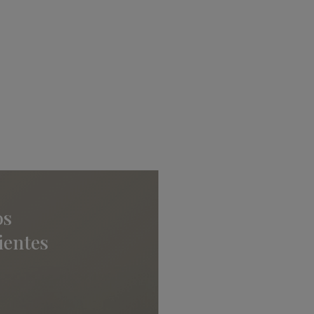
os
ientes