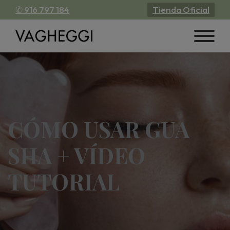
✆ 916 797 184
Tienda Oficial
CÓMO USAR GUA
SHA + VÍDEO
TUTORIAL