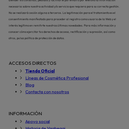
atender tus consultas, pedidos y facilitarte por email o por teléfono la información
necesaria sobre nuestra actividad y/o servicio que requiera para su correcta gestión.
No se realizará cesión alguna a terceros. La legitimación para el tratamiento es el
consentimiento manifestado para proceder al registro como usuario de la Web y el
interés legítimo en remitirte nuestras últimas novedades. Para más información y
conocer cómo ejercitar tus derechos de acceso, rectificación y supresión, así como
otros, pulsa política de protección de datos.
ACCESOS DIRECTOS
Tienda Oficial
Líneas de Cosmética Profesional
Blog
Contacta con nosotros
INFORMACIÓN
Apoyo social
Historia de Vagheggi