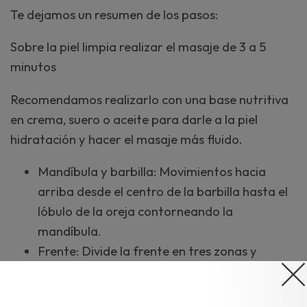
Te dejamos un resumen de los pasos:
Sobre la piel limpia realizar el masaje de 3 a 5
minutos
Recomendamos realizarlo con una base nutritiva
en crema, suero o aceite para darle a la piel
hidratación y hacer el masaje más fluido.
Mandíbula y barbilla: Movimientos hacia
arriba desde el centro de la barbilla hasta el
lóbulo de la oreja contorneando la
mandíbula.
Frente: Divide la frente en tres zonas y
realiza los movimientos desde el centro hacia
afuera.