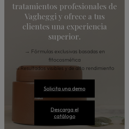
tratamientos profesionales de
Vagheggi y ofrece a tus
clientes una experiencia
superior.
→
Fórmulas exclusivas basadas en
fitocosmética
→
Resultados visibles y de alto rendimiento
Solicita una demo
Descarga el
catálogo