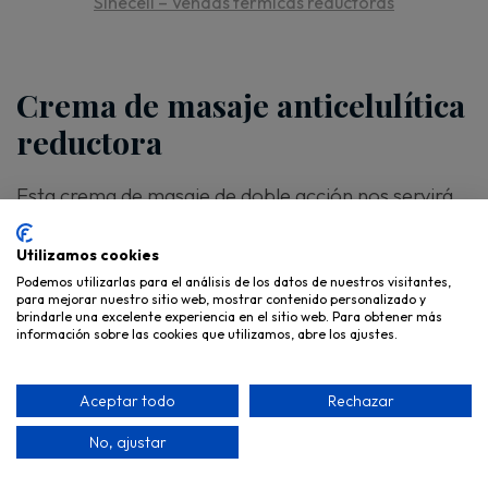
Sinecell – Vendas térmicas reductoras
Crema de masaje anticelulítica
reductora
Esta crema de masaje de doble acción nos servirá
para realizar el masaje asociado a cada
Utilizamos cookies
tratamiento, así como cualquier masaje específico
Podemos utilizarlas para el análisis de los datos de nuestros visitantes,
reductor y anticelulítico.
para mejorar nuestro sitio web, mostrar contenido personalizado y
brindarle una excelente experiencia en el sitio web. Para obtener más
información sobre las cookies que utilizamos, abre los ajustes.
Aceptar todo
Rechazar
No, ajustar