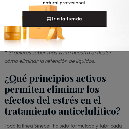
natural profesional.
celulitis y grasa localizada, tanto en
personas que
desean perder volumen
, como en personas más
Ir a la tienda
delgadas que no buscan pérdida de volumen, pero sí
buscan un buen
drenaje
, y una solución a su
retención de líquidos y mala circulación.
❝
Si quieres saber más visita nuestro artículo:
cómo eliminar la retención de líquidos
.
¿Qué principios activos
permiten eliminar los
efectos del estrés en el
tratamiento anticelulítico?
Toda la línea Sinecell ha sido formulada y fabricada