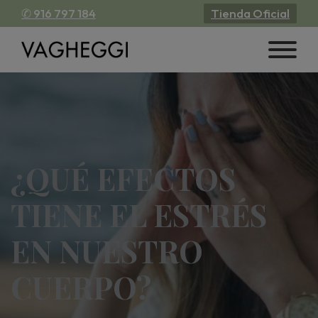
✆ 916 797 184
Tienda Oficial
¿QUÉ EFECTOS
TIENE EL ESTRÉS
EN NUESTRO
CUERPO?