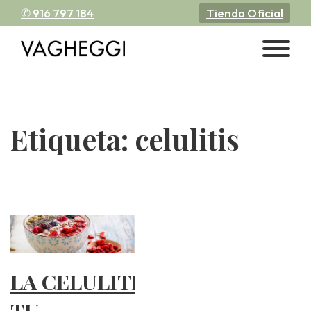
✆ 916 797 184
Tienda Oficial
Etiqueta:
celulitis
LA CELULITIS Y
TU