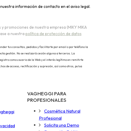
nuestra información de contacto en el aviso legal.
as y promociones de nuestra empresa (MIKY MIKA
base a nuestra
política de protección de datos
er tus consultas, pedidos y facilitarte por email o por teléfono la
cta gestión. No se realizará cesión alguna a terceros. La
istro como usuario de la Web y el interés legítimo en remitirte
os de acceso, rectificación y supresión, así como otros, pulsa
VAGHEGGI PARA
PROFESIONALES
Cosmética Natural
agheggi
Profesional
Solicita una Demo
ivacidad