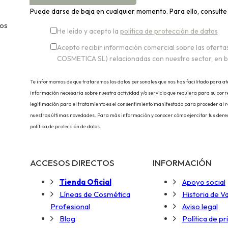
Puede darse de baja en cualquier momento. Para ello, consulte 
nos
He leído y acepto la
política de protección de datos
Acepto recibir información comercial sobre las ofert
COSMETICA SL) relacionadas con nuestro sector, en 
Te informamos de que trataremos los datos personales que nos has facilitado para atend
información necesaria sobre nuestra actividad y/o servicio que requiera para su corre
legitimación para el tratamiento es el consentimiento manifestado para proceder al reg
nuestras últimas novedades. Para más información y conocer cómo ejercitar tus derech
política de protección de datos.
ACCESOS DIRECTOS
INFORMACIÓN
Tienda Oficial
Apoyo social
Líneas de Cosmética
Historia de V
Profesional
Aviso legal
Blog
Política de pr