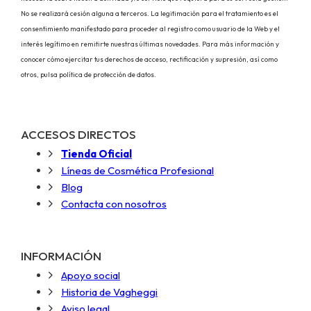
No se realizará cesión alguna a terceros. La legitimación para el tratamiento es el
consentimiento manifestado para proceder al registro como usuario de la Web y el
interés legítimo en remitirte nuestras últimas novedades. Para más información y
conocer cómo ejercitar tus derechos de acceso, rectificación y supresión, así como
otros, pulsa política de protección de datos.
ACCESOS DIRECTOS
Tienda Oficial
Líneas de Cosmética Profesional
Blog
Contacta con nosotros
INFORMACIÓN
Apoyo social
Historia de Vagheggi
Aviso legal