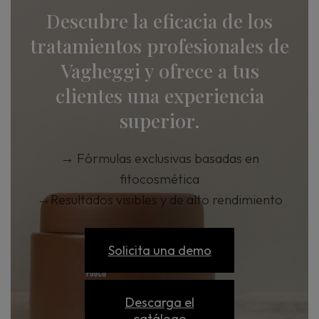
Descubre la eficacia de los
tratamientos profesionales de
Vagheggi y ofrece a tus
clientes una experiencia
superior.
→
Fórmulas exclusivas basadas en
fitocosmética
→
Resultados visibles y de alto rendimiento
Solicita una demo
Descarga el
catálogo