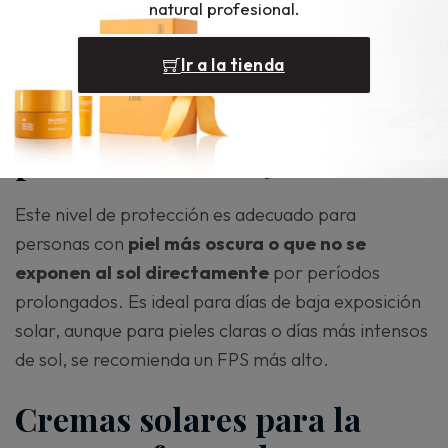
natural profesional.
piel y la exposición al sol.
Ir a la tienda
Cremas solares para la
cara con factor de
protección FPS 15
Este nivel de protección es adecuado para
personas con
piel más oscura
o que no se
exponen al sol directamente
por períodos
prolongados. Es ideal para días de baja exposición
solar, aunque para pieles claras o días más intensos
de sol, se recomienda un FPS más alto.
Cremas solares para la