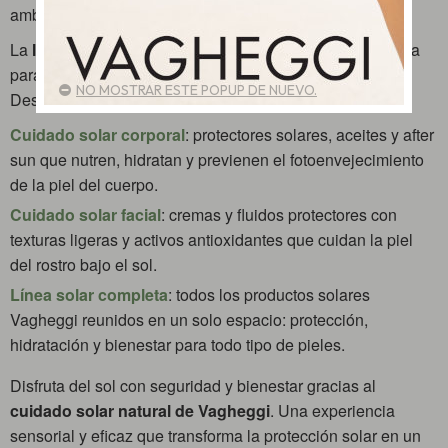
ambiente.
La
línea solar de Vagheggi
combina ciencia y naturaleza
para ofrecer un bronceado uniforme, duradero y seguro.
NO MOSTRAR ESTE POPUP DE NUEVO.
Descubre todas las opciones según tus necesidades:
Cuidado solar corporal
: protectores solares, aceites y after
sun que nutren, hidratan y previenen el fotoenvejecimiento
de la piel del cuerpo.
Cuidado solar facial
: cremas y fluidos protectores con
texturas ligeras y activos antioxidantes que cuidan la piel
del rostro bajo el sol.
Línea solar completa
: todos los productos solares
Vagheggi reunidos en un solo espacio: protección,
hidratación y bienestar para todo tipo de pieles.
Disfruta del sol con seguridad y bienestar gracias al
cuidado solar natural de Vagheggi
. Una experiencia
sensorial y eficaz que transforma la protección solar en un