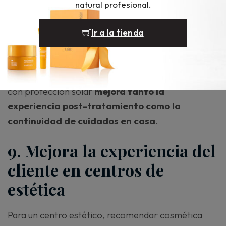
natural profesional.
Después de muchos tratamientos faciales, la piel
Ir a la tienda
necesita especial protección frente al sol.
En nuestra experiencia trabajando junto a
profesionales de la estética, recomendar maquillaje
con protección solar
mejora tanto la
experiencia post-tratamiento como la
continuidad de cuidados en casa
.
9. Mejora la experiencia del
cliente en centros de
estética
Para un centro estético, recomendar
cosmética