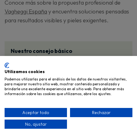
Conoce más sobre la propuesta profesional de
Vagheggi España
y encuentra soluciones pensadas
para resultados visibles y pieles exigentes.
Nuestro consejo básico
Tu piel es única. Para cuidarla sigue las
recomendaciones de un profesional de la
estética. Nuestros centros autorizados de
Utilizamos cookies
Vagheggi pueden
ayudarte.
Podemos utilizarlas para el análisis de los datos de nuestros visitantes,
para mejorar nuestro sitio web, mostrar contenido personalizado y
brindarle una excelente experiencia en el sitio web. Para obtener más
información sobre las cookies que utilizamos, abre los ajustes.
Aceptar todo
Rechazar
No, ajustar