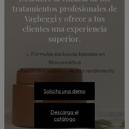
tratamientos profesionales de
Vagheggi y ofrece a tus
clientes una experiencia
superior.
→
Fórmulas exclusivas basadas en
fitocosmética
→
Resultados visibles y de alto rendimiento
Solicita una demo
Descarga el
catálogo