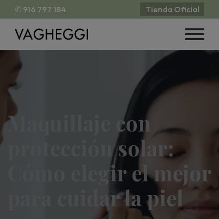
✆ 916 797 184
Tienda Oficial
Maquillaje con
protección solar:
Cómo elegir el mejor
para cuidar la piel