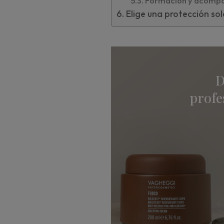
Formación y acompa
Elige una protección so
D
profe