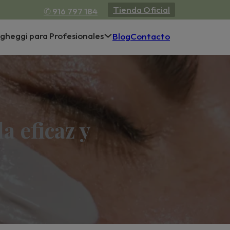
Tienda Oficial
✆ 916 797 184
gheggi para Profesionales
Blog
Contacto
a eficaz y