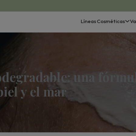
Líneas Cosméticas
Va
odegradable: una fórmul
iel y el mar