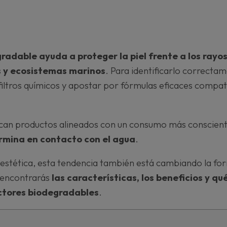
radable ayuda a proteger la piel frente a los rayo
s y ecosistemas marinos
. Para identificarlo correctam
 filtros químicos y apostar por fórmulas eficaces compatib
can productos alineados con un consumo más conscient
rmina en contacto con el agua
.
e estética, esta tendencia también está cambiando la 
 encontrarás
las características, los beneficios y qu
ctores biodegradables
.