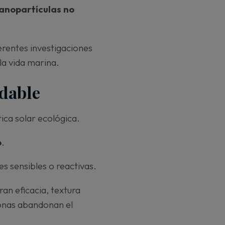
nanopartículas no
rentes investigaciones
la vida marina.
adable
ca solar ecológica.
o
.
s sensibles o reactivas.
an eficacia, textura
sonas abandonan el