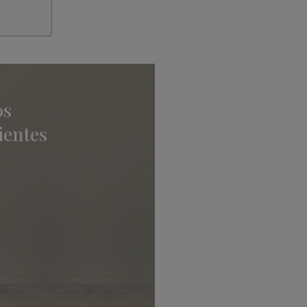
os
ientes