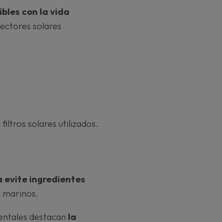
bles con la vida
tectores solares
filtros solares utilizados.
a evite ingredientes
s marinos.
entales destacan
la