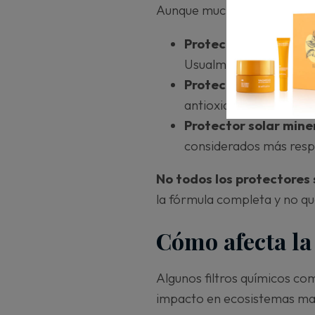
Aunque muchas veces se usa
Protector solar biod
Usualmente evitan filt
Protector solar ecoló
antioxidantes, proceso
Protector solar miner
considerados más res
No todos los protectores 
la fórmula completa y no qu
Cómo afecta la
Algunos filtros químicos co
impacto en ecosistemas ma