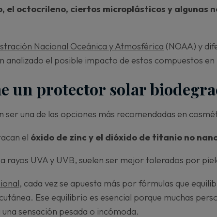
, el octocrileno, ciertos microplásticos y algunas 
stración Nacional Oceánica y Atmosférica
(NOAA) y dife
an analizado el posible impacto de estos compuestos en 
ene un protector solar biodegr
n ser una de las opciones más recomendadas en cosméti
tacan el
óxido de zinc y el dióxido de titanio no nan
 rayos UVA y UVB, suelen ser mejor tolerados por piele
ional
, cada vez se apuesta más por fórmulas que equilibr
cutánea. Ese equilibrio es esencial porque muchas per
a una sensación pesada o incómoda.