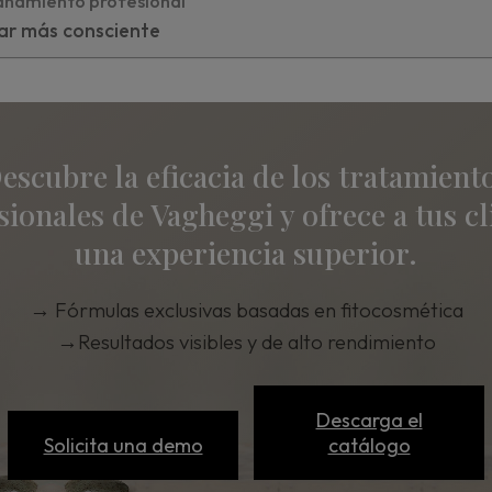
ñamiento profesional
lar más consciente
escubre la eficacia de los tratamient
sionales de Vagheggi y ofrece a tus cl
una experiencia superior.
→
Fórmulas exclusivas basadas en fitocosmética
→
Resultados visibles y de alto rendimiento
Descarga el
Solicita una demo
catálogo