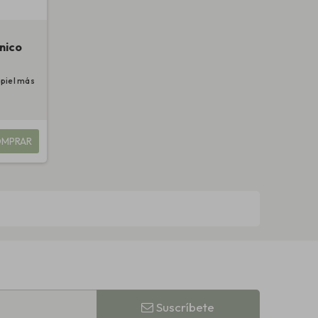
ónico
 piel más
MPRAR
Suscríbete