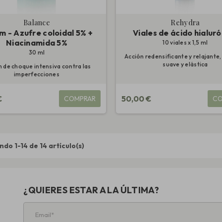
Balance
Rehydra
m - Azufre coloidal 5% +
Viales de ácido hialur
Niacinamida 5%
10 viales x 1,5 ml
30 ml
Acción redensificante y relajante,
suave y elástica
 de choque intensiva contra las
imperfecciones
€
50,00 €
COMPRAR
CO
do 1-14 de 14 artículo(s)
¿QUIERES ESTAR A LA ÚLTIMA?