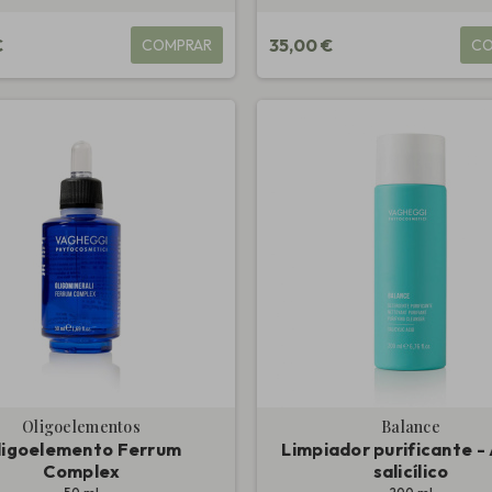
€
35,00 €
COMPRAR
CO
Oligoelementos
Balance
ligoelemento Ferrum
Limpiador purificante -
Complex
salicílico