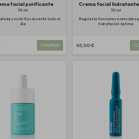
ema facial purificante
Crema facial hidratant
50 ml
50 ml
ratada y sin brillos durante todo el
Regula las funciones esenciales 
día
hidratación óptima
€
45,00 €
COMPRAR
CO