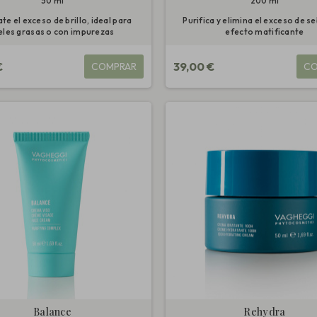
50 ml
200 ml
e el exceso de brillo, ideal para
Puri­fica y elimina el exceso de s
eles grasas o con impurezas
efecto matificante
€
39,00 €
COMPRAR
CO
Balance
Rehydra