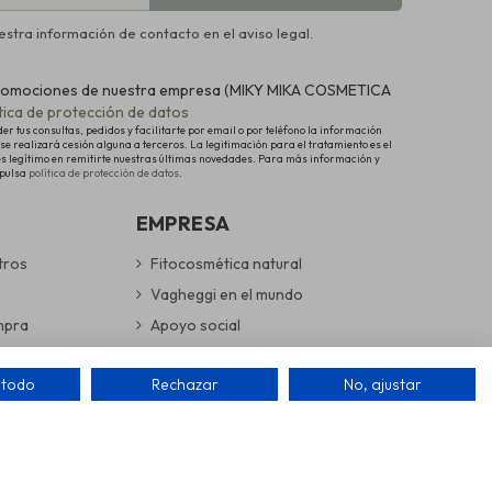
stra información de contacto en el aviso legal.
y promociones de nuestra empresa (MIKY MIKA COSMETICA
ítica de protección de datos
 tus consultas, pedidos y facilitarte por email o por teléfono la información
se realizará cesión alguna a terceros. La legitimación para el tratamiento es el
és legítimo en remitirte nuestras últimas novedades. Para más información y
 pulsa
política de protección de datos
.
EMPRESA
tros
Fitocosmética natural
Vagheggi en el mundo
mpra
Apoyo social
devoluciones
Cuidamos nuestro entorno
 todo
Rechazar
No, ajustar
guras