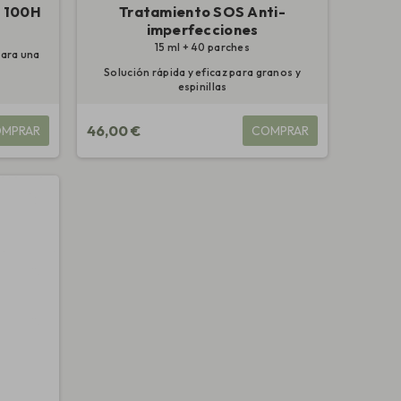
e 100H
Tratamiento SOS Anti-
imperfecciones
15 ml + 40 parches
para una
Solución rápida y eficaz para granos y
espinillas
46,00 €
MPRAR
COMPRAR