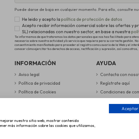
Puede darse de baja en cualquier momento. Para ello, consulte nue
He leido y acepto la
política de protección de datos
Acepto recibir información comercial sobre las ofertas 
SL) relacionadas con nuestro sector, en base a nuestra
pol
Te informamos de que trataremos los datos personales que nos has facilitado para atender
necesaria sobre nuestra actividad y/o servicio que requiera para su correcta gestión. No 
consentimiento manifestado para proceder al registro como usuario de la Web y el inter
conocer cómo ejercitar tus derechos de acceso, rectificación y supresión, así como otros,
INFORMACIÓN
AYUDA
Aviso legal
Contacta con noso
Política de privacidad
Regístrate aquí
Política de Cookies
Condiciones de co
Gestionar preferencias de cookies
Gastos de envío y 
Aceptar
Formas de pago se
a mejorar nuestro sitio web, mostrar contenido
tener más información sobre las cookies que utilizamos,