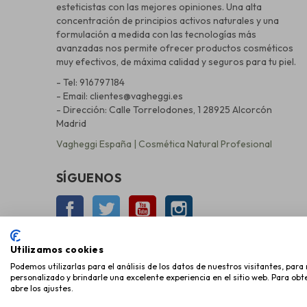
esteticistas con las mejores opiniones. Una alta
concentración de principios activos naturales y una
formulación a medida con las tecnologías más
avanzadas nos permite ofrecer productos cosméticos
muy efectivos, de máxima calidad y seguros para tu piel.
- Tel: 916797184
- Email: clientes@vagheggi.es
- Dirección: Calle Torrelodones, 1 28925 Alcorcón
Madrid
Vagheggi España | Cosmética Natural Profesional
SÍGUENOS
Facebook
Twitter
YouTube
Instagram
Utilizamos cookies
Podemos utilizarlas para el análisis de los datos de nuestros visitantes, par
personalizado y brindarle una excelente experiencia en el sitio web. Para ob
abre los ajustes.
Copyright © 2026 Miky Mika Cosmética, S.L.