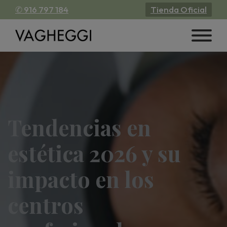
✆ 916 797 184
Tienda Oficial
Tendencias en
estética 2026 y su
impacto en los
centros