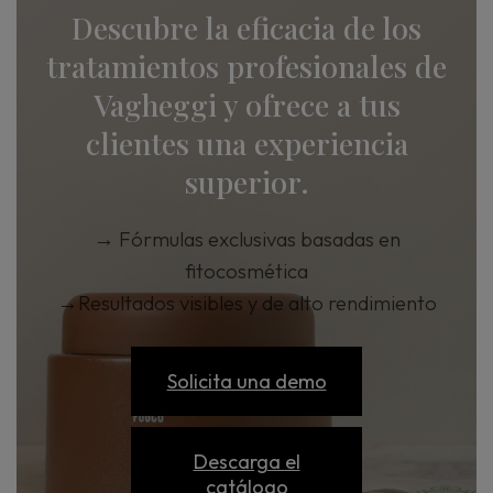
Descubre la eficacia de los
tratamientos profesionales de
Vagheggi y ofrece a tus
clientes una experiencia
superior.
→
Fórmulas exclusivas basadas en
fitocosmética
→
Resultados visibles y de alto rendimiento
Solicita una demo
Descarga el
catálogo