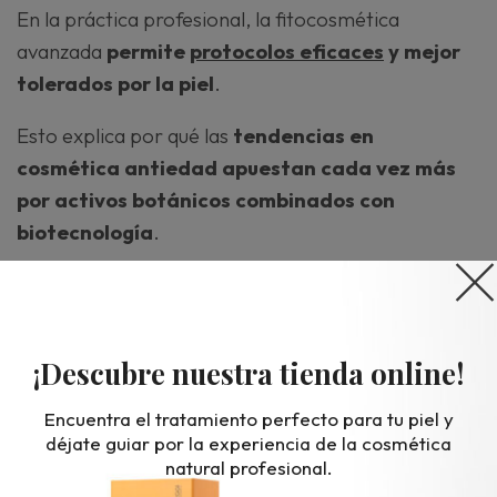
En la práctica profesional, la fitocosmética
avanzada
permite
protocolos eficaces
y mejor
tolerados por la piel
.
Esto explica por qué las
tendencias en
cosmética antiedad apuestan cada vez más
por activos botánicos combinados con
biotecnología
.
Personalización: el
nuevo estándar en
¡Descubre nuestra tienda online!
tratamientos de belleza
Encuentra el tratamiento perfecto para tu piel y
más demandados
déjate guiar por la experiencia de la cosmética
natural profesional.