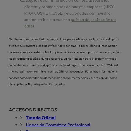
Acepto recibir información comercial sobre las
ofertas y promociones de nuestra empresa (MIKY
MIKA COSMETICA SL) relacionadas con nuestro
sector, en base a nuestra
política de protección de
datos
Te informamos de que trataremos los datos personales que nos has facilitado para
atender tus consultas, pedidos y facilitarte por email o por teléfono la información
necesaria sobre nuestra actividad y/o servicio que requiera para su correcta gestión.
No se realizará cesión alguna a terceros. La legitimación para el tratamiento es el
consentimiento manifestado para proceder al registro como usuario de la Web y el
interés legítimo en remitirte nuestras últimas novedades. Para más información y
conocer cómo ejercitar tus derechos de acceso, rectificación y supresión, así como
otros, pulsa política de protección de datos.
ACCESOS DIRECTOS
Tienda Oficial
Líneas de Cosmética Profesional