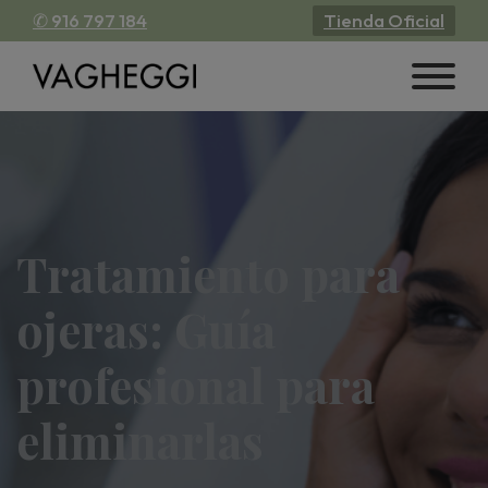
✆ 916 797 184
Tienda Oficial
Tratamiento para
ojeras: Guía
profesional para
eliminarlas