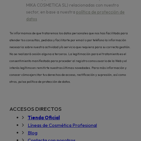
MIKA COSMETICA SL) relacionadas con nuestro
sector, en base a nuestra
política de protección de
datos
Te informamos de que trataremos los datos personales que nos has facilitado para
atender tus consultas, pedidos y facilitarte por email o por teléfono la información
necesaria sobre nuestra actividad y/o servicio que requiera para su correcta gestión.
No se realizará cesión alguna a terceros. La legitimación para el tratamiento es el
consentimiento manifestado para proceder al registro como usuario de la Web y el
interés legítimo en remitirte nuestras últimas novedades. Para más información y
conocer cómo ejercitar tus derechos de acceso, rectificación y supresión, así como
otros, pulsa política de protección de datos.
ACCESOS DIRECTOS
Tienda Oficial
Líneas de Cosmética Profesional
Blog
Contacta con nosotros