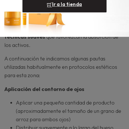
En estética profesional, tanto el contorno de ojos,
Ir a la tienda
como los sérums drenantes y las mascarillas
descongestivas
deben aplicarse respetando la
delicadeza de la zona periocular y siguiendo
técnicas suaves
que favorezcan la absorción de
los activos.
A continuación te indicamos algunas pautas
utilizadas habitualmente en protocolos estéticos
para esta zona:
Aplicación del contorno de ojos
Aplicar una pequeña cantidad de producto
(aproximadamente el tamaño de un grano de
arroz para ambos ojos)
Distribuir suavemente a lo largo del hueso