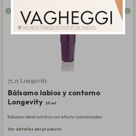
chevron_left
chevron_right
NO MOSTRAR ESTE POPUP DE NUEVO.
75.25 Longevity
Bálsamo labios y contorno
Longevity
20 ml
Bálsamo labial nutritivo con efecto voluminizador
Ver detalles del producto