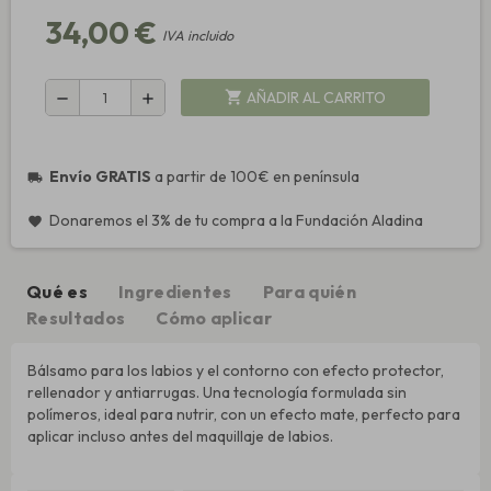
34,00 €
IVA incluido
AÑADIR AL CARRITO
shopping_cart
remove
add
Envío GRATIS
a partir de 100€ en península
local_shipping
Donaremos el 3% de tu compra a la Fundación Aladina
favorite
Qué es
Ingredientes
Para quién
Resultados
Cómo aplicar
Bálsamo para los labios y el contorno con efecto protector,
rellenador y antiarrugas. Una tecnología formulada sin
polímeros, ideal para nutrir, con un efecto mate, perfecto para
aplicar incluso antes del maquillaje de labios.