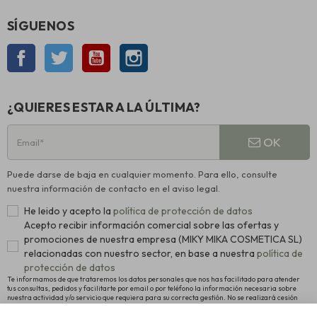
SÍGUENOS
Facebook
Twitter
YouTube
Instagram
¿QUIERES ESTAR A LA ÚLTIMA?
OK
Puede darse de baja en cualquier momento. Para ello, consulte
nuestra información de contacto en el aviso legal.
He leido y acepto la
política de protección de datos
Acepto recibir información comercial sobre las ofertas y
promociones de nuestra empresa (MIKY MIKA COSMETICA SL)
relacionadas con nuestro sector, en base a nuestra
política de
protección de datos
Te informamos de que trataremos los datos personales que nos has facilitado para atender
tus consultas, pedidos y facilitarte por email o por teléfono la información necesaria sobre
nuestra actividad y/o servicio que requiera para su correcta gestión. No se realizará cesión
alguna a terceros. La legitimación para el tratamiento es el consentimiento manifestado para
proceder al registro como usuario de la Web y el interés legítimo en remitirte nuestras últimas