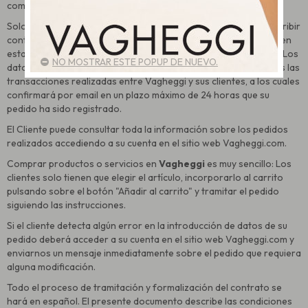
como paso previo a la contratación de servicios y productos.
Solo las personas con la capacidad jurídica necesaria para suscribir
contratos relativos a la clase de bienes y servicios propuestos en
esta página Web pueden realizar pedidos en www.vagheggi.es. Los
NO MOSTRAR ESTE POPUP DE NUEVO.
datos archivados por
Vagheggi
constituyen la prueba de todas las
transacciones realizadas entre Vagheggi y sus clientes, a los cuales
confirmará por email en un plazo máximo de 24 horas que su
pedido ha sido registrado.
El Cliente puede consultar toda la información sobre los pedidos
realizados accediendo a su cuenta en el sitio web Vagheggi.com.
Comprar productos o servicios en
Vagheggi
es muy sencillo: Los
clientes solo tienen que elegir el artículo, incorporarlo al carrito
pulsando sobre el botón "Añadir al carrito" y tramitar el pedido
siguiendo las instrucciones.
Si el cliente detecta algún error en la introducción de datos de su
pedido deberá acceder a su cuenta en el sitio web Vagheggi.com y
enviarnos un mensaje inmediatamente sobre el pedido que requiera
alguna modificación.
Todo el proceso de tramitación y formalización del contrato se
hará en español. El presente documento describe las condiciones