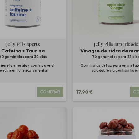
Jelly Pills Sports
Jelly Pills Superfoods
Cafeína + Taurina
Vinagre de sidra de ma
60 gominolas para 30 días
70 gominolas para 35 día
iene la energía y contribuye al
Gominolas detox para un meta
endimiento físico y mental
saludable y digestión liger
17,90 €
COMPRAR
CO