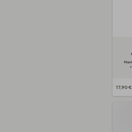
Mant
r
17,90 €