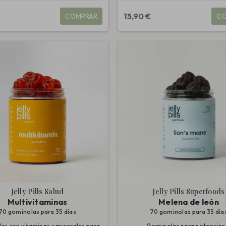
15,90 €
COMPRAR
CO
Jelly Pills Salud
Jelly Pills Superfoods
Multivitaminas
Melena de león
70 gominolas para 35 días
70 gominolas para 35 día
s con vitaminas y minerales para
Gominolas para potenciar 