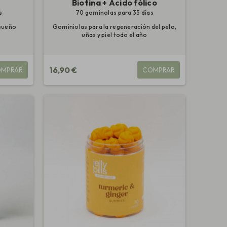
Biotina + Ácido fólico
s
70 gominolas para 35 días
 sueño
Gominiolas para la regeneración del pelo,
uñas y piel todo el año
16,90 €
MPRAR
COMPRAR