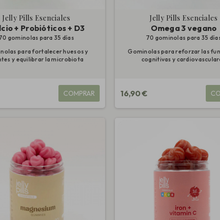
Jelly Pills Esenciales
Jelly Pills Esenciales
cio + Probióticos + D3
Omega 3 vegano
70 gominolas para 35 días
70 gominolas para 35 día
olas para fortalecer huesos y
Gominolas para reforzar las fu
ntes y equilibrar la microbiota
cognitivas y cardiovascula
€
16,90 €
COMPRAR
CO