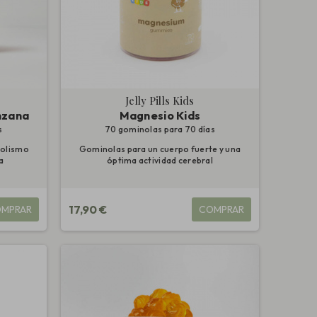
Jelly Pills Kids
nzana
Magnesio Kids
s
70 gominolas para 70 días
bolismo
Gominolas para un cuerpo fuerte y una
a
óptima actividad cerebral
17,90 €
MPRAR
COMPRAR