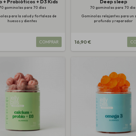
o + Probióticos + D3 Kids
Deep sleep
70 gominolas para 70 días
70 gominolas para 70 día
las para la salud y fortaleza de
Gominolas relajantes para un
huesos y dientes
profundo y reparador
€
16,90 €
COMPRAR
CO