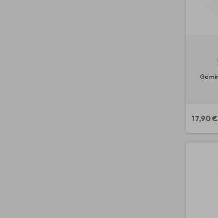
Gomin
17,90 €