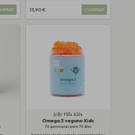
15,90 €
MPRAR
COMPRAR
Jelly Pills Kids
Omega 3 vegano Kids
s
70 gominolas para 70 días
la
Gominolas ideales para la concentración y