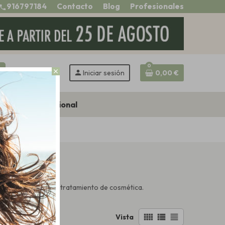
916797184
Contacto
Blog
Profesionales
call
0
h
close
person
Iniciar sesión
0,00 €
Zona profesional
o perfecto para tu tratamiento de cosmética.
view_comfy
view_list
view_headline
Vista
ajo a más alto