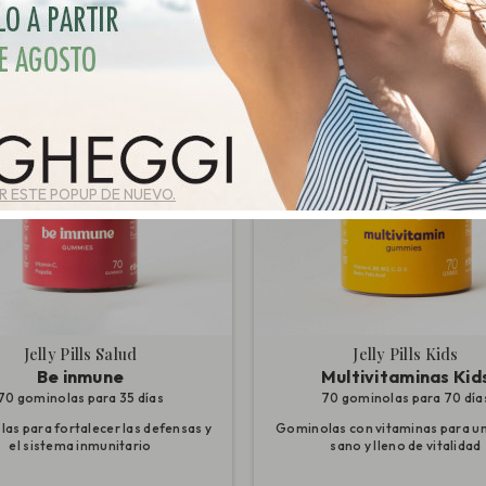
 ESTE POPUP DE NUEVO.
Jelly Pills Salud
Jelly Pills Kids
Be inmune
Multivitaminas Kid
70 gominolas para 35 días
70 gominolas para 70 día
as para fortalecer las defensas y
Gominolas con vitaminas para u
el sistema inmunitario
sano y lleno de vitalidad