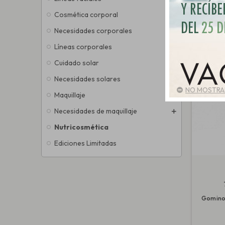
Cosmética corporal
Necesidades corporales
Líneas corporales
Cuidado solar
Necesidades solares
NO MOSTRAR
Maquillaje
Necesidades de maquillaje
Nutricosmética
Ediciones Limitadas
Gominol