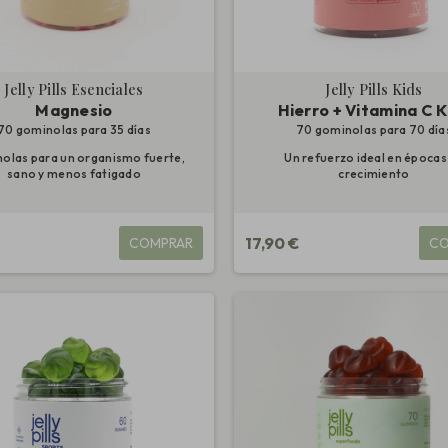
Jelly Pills Esenciales
Jelly Pills Kids
Magnesio
Hierro + Vitamina C K
70 gominolas para 35 días
70 gominolas para 70 día
olas para un organismo fuerte,
Un refuerzo ideal en épocas
sano y menos fatigado
crecimiento
17,90 €
COMPRAR
CO