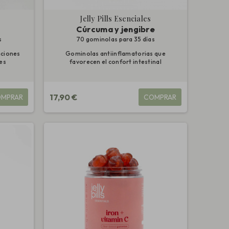
Jelly Pills Esenciales
Cúrcuma y jengibre
s
70 gominolas para 35 días
nciones
Gominolas antiinflamatorias que
res
favorecen el confort intestinal
17,90 €
MPRAR
COMPRAR