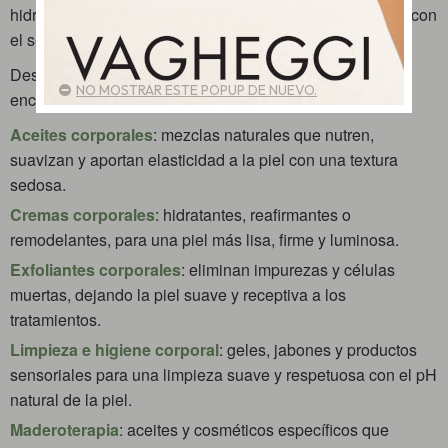
hidratar, tonificar, exfoliar y remodelar la silueta, siempre con
el sello distintivo de la
fitocosmética italiana
.
Descubre nuestra selección de productos corporales y
NO MOSTRAR ESTE POPUP DE NUEVO.
encuentra el tratamiento perfecto para cada necesidad:
Aceites corporales
: mezclas naturales que nutren,
suavizan y aportan elasticidad a la piel con una textura
sedosa.
Cremas corporales
: hidratantes, reafirmantes o
remodelantes, para una piel más lisa, firme y luminosa.
Exfoliantes corporales
: eliminan impurezas y células
muertas, dejando la piel suave y receptiva a los
tratamientos.
Limpieza e higiene corporal
: geles, jabones y productos
sensoriales para una limpieza suave y respetuosa con el pH
natural de la piel.
Maderoterapia
: aceites y cosméticos específicos que