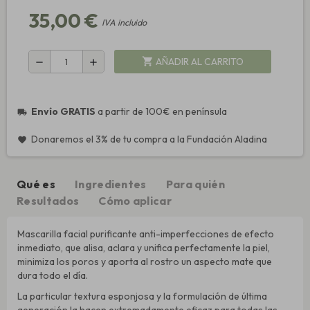
35,00 €
IVA incluido
AÑADIR AL CARRITO
shopping_cart
remove
add
Envío GRATIS
a partir de 100€ en península
local_shipping
Donaremos el 3% de tu compra a la Fundación Aladina
favorite
Qué es
Ingredientes
Para quién
Resultados
Cómo aplicar
Mascarilla facial purificante anti-imperfecciones de efecto
inmediato, que alisa, aclara y unifica perfectamente la piel,
minimiza los poros y aporta al rostro un aspecto mate que
dura todo el día.
La particular textura esponjosa y la formulación de última
generación la hacen extremadamente eficaz para todas las