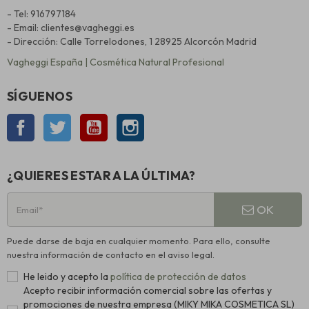
- Tel: 916797184
- Email: clientes@vagheggi.es
- Dirección: Calle Torrelodones, 1 28925 Alcorcón Madrid
Vagheggi España | Cosmética Natural Profesional
SÍGUENOS
Facebook
Twitter
YouTube
Instagram
¿QUIERES ESTAR A LA ÚLTIMA?
OK
Puede darse de baja en cualquier momento. Para ello, consulte
nuestra información de contacto en el aviso legal.
He leido y acepto la
política de protección de datos
Acepto recibir información comercial sobre las ofertas y
promociones de nuestra empresa (MIKY MIKA COSMETICA SL)