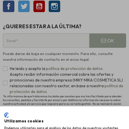
Facebook
Twitter
YouTube
Instagram
¿QUIERES ESTAR A LA ÚLTIMA?
OK
Puede darse de baja en cualquier momento. Para ello, consulte
nuestra información de contacto en el aviso legal.
He leido y acepto la
política de protección de datos
Acepto recibir información comercial sobre las ofertas y
promociones de nuestra empresa (MIKY MIKA COSMETICA SL)
relacionadas con nuestro sector, en base a nuestra
política de
protección de datos
Te informamos de que trataremos los datos personales que nos has facilitado para atender
tus consultas, pedidos y facilitarte por email o por teléfono la información necesaria sobre
nuestra actividad y/o servicio que requiera para su correcta gestión. No se realizará cesión
alguna a terceros. La legitimación para el tratamiento es el consentimiento manifestado para
proceder al registro como usuario de la Web y el interés legítimo en remitirte nuestras últimas
novedades. Para más información y conocer cómo ejercitar tus derechos de acceso,
rectificación y supresión, así como otros, pulsa
política de protección de datos
.
Utilizamos cookies
Podemos utilizarlas para el análisis de los datos de nuestros visitantes,