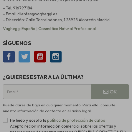
- Tel: 916797184
- Email: clientes@vagheggi.es
- Dirección: Calle Torrelodones, 1 28925 Alcorcón Madrid
Vagheggi España | Cosmética Natural Profesional
SÍGUENOS
Facebook
Twitter
YouTube
Instagram
¿QUIERES ESTAR A LA ÚLTIMA?
OK
Puede darse de baja en cualquier momento. Para ello, consulte
nuestra información de contacto en el aviso legal.
He leido y acepto la
política de protección de datos
Acepto recibir información comercial sobre las ofertas y
promociones de nuestra empresa (MIKY MIKA COSMETICA SL)