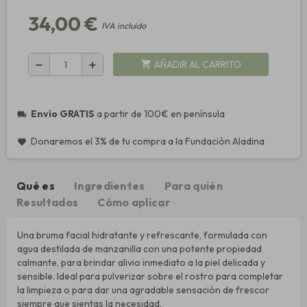
34,00 €
IVA incluido
AÑADIR AL CARRITO
shopping_cart
remove
add
Envío GRATIS
a partir de 100€ en península
local_shipping
Donaremos el 3% de tu compra a la Fundación Aladina
favorite
Qué es
Ingredientes
Para quién
Resultados
Cómo aplicar
Una bruma facial hidratante y refrescante, formulada con
agua destilada de manzanilla con una potente propiedad
calmante, para brindar alivio inmediato a la piel delicada y
sensible. Ideal para pulverizar sobre el rostro para completar
la limpieza o para dar una agradable sensación de frescor
siempre que sientas la necesidad.