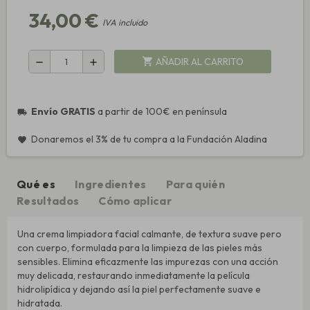
34,00 €
IVA incluido
AÑADIR AL CARRITO
shopping_cart
remove
add
Envío GRATIS
a partir de 100€ en península
local_shipping
Donaremos el 3% de tu compra a la Fundación Aladina
favorite
Qué es
Ingredientes
Para quién
Resultados
Cómo aplicar
Una crema limpiadora facial calmante, de textura suave pero
con cuerpo, formulada para la limpieza de las pieles más
sensibles. Elimina eficazmente las impurezas con una acción
muy delicada, restaurando inmediatamente la película
hidrolipídica y dejando así la piel perfectamente suave e
hidratada.