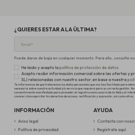
¿QUIERES ESTAR A LA ÚLTIMA?
Puede darse de baja en cualquier momento. Para ello, consulte nue
He leido y acepto la
política de protección de datos
Acepto recibir información comercial sobre las ofertas 
SL) relacionadas con nuestro sector, en base a nuestra
pol
Te informamos de que trataremos los datos personales que nos has facilitado para atender
necesaria sobre nuestra actividad y/o servicio que requiera para su correcta gestión. No 
consentimiento manifestado para proceder al registro como usuario de la Web y el inter
conocer cómo ejercitar tus derechos de acceso, rectificación y supresión, así como otros,
INFORMACIÓN
AYUDA
Aviso legal
Contacta con noso
Política de privacidad
Regístrate aquí