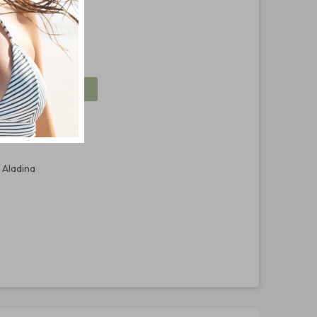
R AL CARRITO
 Aladina