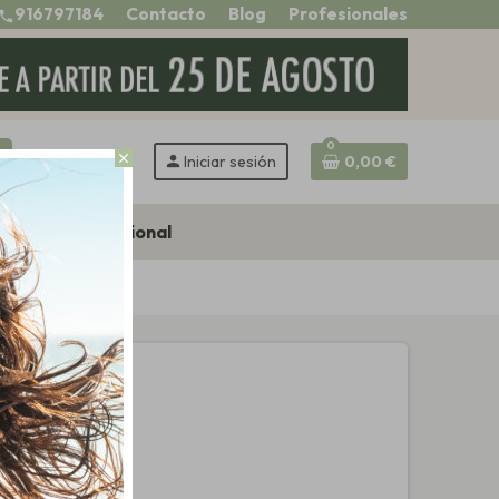
916797184
Contacto
Blog
Profesionales
call
0
h
close
person
Iniciar sesión
0,00 €
Zona profesional