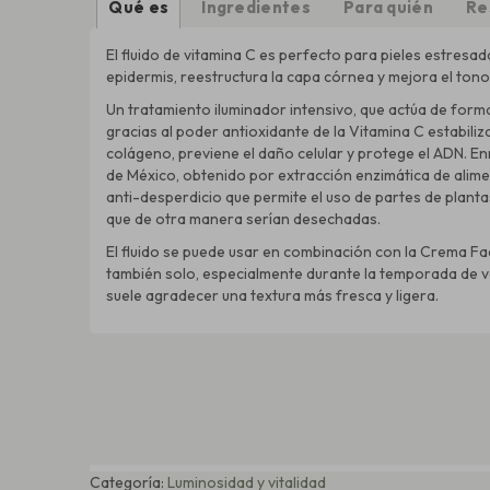
Qué es
Ingredientes
Para quién
Re
El fluido de vitamina C es perfecto para pieles estresad
epidermis, reestructura la capa córnea y mejora el tono
Un tratamiento iluminador intensivo, que actúa de for
gracias al poder antioxidante de la Vitamina C estabiliza
colágeno, previene el daño celular y protege el ADN. E
de México, obtenido por extracción enzimática de alim
anti-desperdicio que permite el uso de partes de plantas
que de otra manera serían desechadas.
El fluido se puede usar en combinación con la Crema Fac
también solo, especialmente durante la temporada de v
suele agradecer una textura más fresca y ligera.
Categoría:
Luminosidad y vitalidad