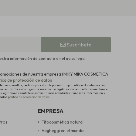
Suscríbete
stra información de contacto en el aviso legal.
y promociones de nuestra empresa (MIKY MIKA COSMETICA
ítica de protección de datos
 tus consultas, pedidos y facilitarte por email o por teléfono la información
se realizará cesión alguna a terceros. La legitimación para el tratamiento es el
és legítimo en remitirte nuestras últimas novedades. Para más información y
 pulsa
política de protección de datos
.
EMPRESA
tros
Fitocosmética natural
Vagheggi en el mundo