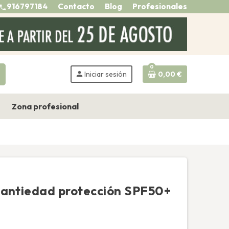
916797184
Contacto
Blog
Profesionales
call
0
h
person
Iniciar sesión
0,00 €
Zona profesional
 antiedad protección SPF50+