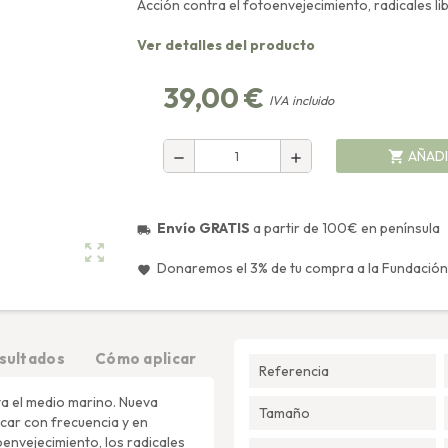
Acción contra el fotoenvejecimiento, radicales l
Ver detalles del producto
39,00 €
IVA incluido
AÑADI
shopping_cart
remove
add
Envío GRATIS
a partir de 100€ en península
local_shipping
zoom_out_map
Donaremos el 3% de tu compra a la Fundación
favorite
sultados
Cómo aplicar
Referencia
ta el medio marino. Nueva
Tamaño
car con frecuencia y en
envejecimiento, los radicales