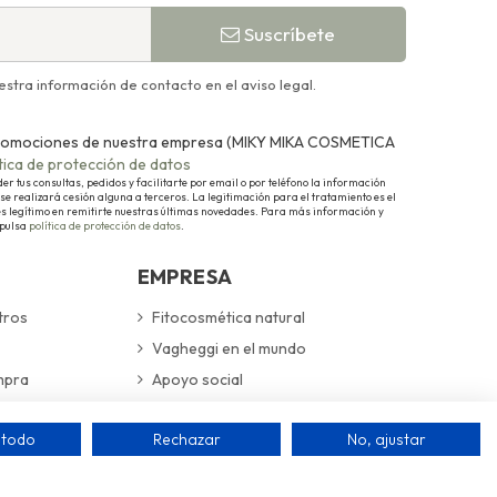
Suscríbete
stra información de contacto en el aviso legal.
y promociones de nuestra empresa (MIKY MIKA COSMETICA
ítica de protección de datos
 tus consultas, pedidos y facilitarte por email o por teléfono la información
se realizará cesión alguna a terceros. La legitimación para el tratamiento es el
és legítimo en remitirte nuestras últimas novedades. Para más información y
 pulsa
política de protección de datos
.
EMPRESA
tros
Fitocosmética natural
Vagheggi en el mundo
mpra
Apoyo social
devoluciones
Cuidamos nuestro entorno
 todo
Rechazar
No, ajustar
guras