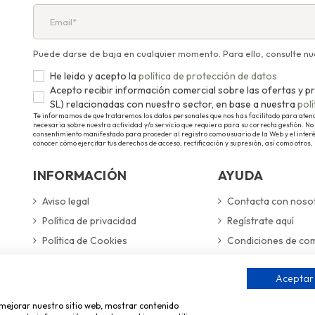
Puede darse de baja en cualquier momento. Para ello, consulte nue
He leido y acepto la
política de protección de datos
Acepto recibir información comercial sobre las ofertas 
SL) relacionadas con nuestro sector, en base a nuestra
pol
Te informamos de que trataremos los datos personales que nos has facilitado para atender
necesaria sobre nuestra actividad y/o servicio que requiera para su correcta gestión. No 
consentimiento manifestado para proceder al registro como usuario de la Web y el inter
conocer cómo ejercitar tus derechos de acceso, rectificación y supresión, así como otros,
INFORMACIÓN
AYUDA
Aviso legal
Contacta con noso
Política de privacidad
Regístrate aquí
Política de Cookies
Condiciones de co
Gestionar preferencias de cookies
Gastos de envío y 
Aceptar
Formas de pago se
a mejorar nuestro sitio web, mostrar contenido