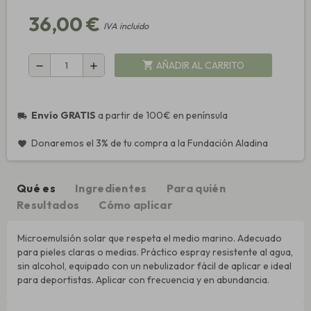
36,00 €
IVA incluido
AÑADIR AL CARRITO
shopping_cart
remove
add
Envío GRATIS
a partir de 100€ en península
local_shipping
Donaremos el 3% de tu compra a la Fundación Aladina
favorite
Qué es
Ingredientes
Para quién
Resultados
Cómo aplicar
Microemulsión solar que respeta el medio marino. Adecuado
para pieles claras o medias. Práctico espray resistente al agua,
sin alcohol, equipado con un nebulizador fácil de aplicar e ideal
para deportistas. Aplicar con frecuencia y en abundancia.