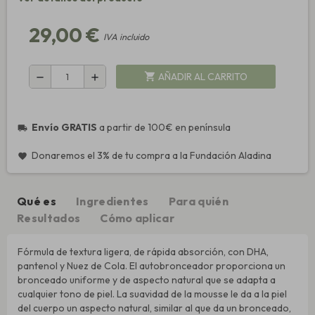
29,00 €
IVA incluido
AÑADIR AL CARRITO
shopping_cart
remove
add
Envío GRATIS
a partir de 100€ en península
local_shipping
Donaremos el 3% de tu compra a la Fundación Aladina
favorite
Qué es
Ingredientes
Para quién
Resultados
Cómo aplicar
Fórmula de textura ligera, de rápida absorción, con DHA,
pantenol y Nuez de Cola. El autobronceador proporciona un
bronceado uniforme y de aspecto natural que se adapta a
cualquier tono de piel. La suavidad de la mousse le da a la piel
del cuerpo un aspecto natural, similar al que da un bronceado,