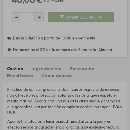
IVA incluido
AÑADIR AL CARRITO
shopping_cart
remove
add
Envío GRATIS
a partir de 100€ en península
local_shipping
Donaremos el 3% de tu compra a la Fundación Aladina
favorite
Qué es
Ingredientes
Para quién
Resultados
Cómo aplicar
Práctico de aplicar, gracias al dosificador especial de mousse,
nos ofrece una protección solar profesional que respeta el
medio marino. Ahora, con una nueva textura suave y cremosa
que garantiza una protección completa contra los rayos UVA y
UVB.
Aporta hidratación y luminosidad inmediatas a la piel y un
efecto sensorial característico, gracias a su exclusiva textura,