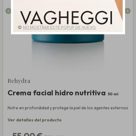
chevron_left
chevron_right
NO MOSTRAR ESTE POPUP DE NUEVO.
Rehydra
Crema facial hidro nutritiva
50 ml
Nutre en profundidad y protege la piel de los agentes externos
Ver detalles del producto
55,00 €