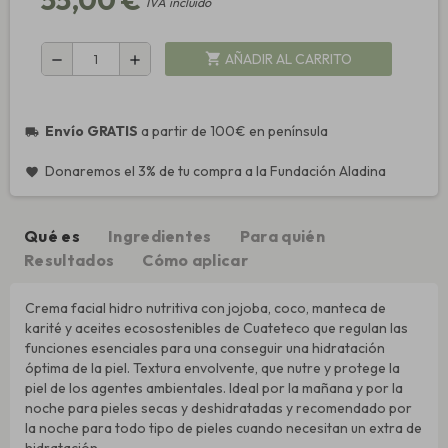
IVA incluido
AÑADIR AL CARRITO
shopping_cart
remove
add
Envío GRATIS
a partir de 100€ en península
local_shipping
Donaremos el 3% de tu compra a la Fundación Aladina
favorite
Qué es
Ingredientes
Para quién
Resultados
Cómo aplicar
Crema facial hidro nutritiva con jojoba, coco, manteca de
karité y aceites ecosostenibles de Cuateteco que regulan las
funciones esenciales para una conseguir una hidratación
óptima de la piel. Textura envolvente, que nutre y protege la
piel de los agentes ambientales. Ideal por la mañana y por la
noche para pieles secas y deshidratadas y recomendado por
la noche para todo tipo de pieles cuando necesitan un extra de
hidratación.