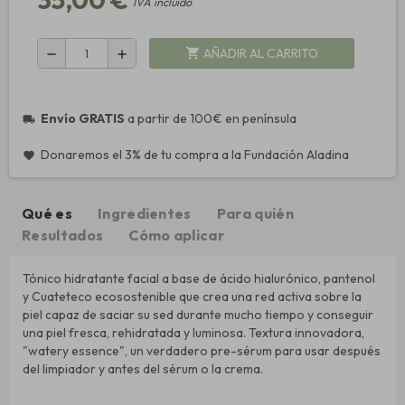
IVA incluido
AÑADIR AL CARRITO
shopping_cart
remove
add
Envío GRATIS
a partir de 100€ en península
local_shipping
Donaremos el 3% de tu compra a la Fundación Aladina
favorite
Qué es
Ingredientes
Para quién
Resultados
Cómo aplicar
Tónico hidratante facial a base de ácido hialurónico, pantenol
y Cuateteco ecosostenible que crea una red activa sobre la
piel capaz de saciar su sed durante mucho tiempo y conseguir
una piel fresca, rehidratada y luminosa. Textura innovadora,
"watery essence", un verdadero pre-sérum para usar después
del limpiador y antes del sérum o la crema.