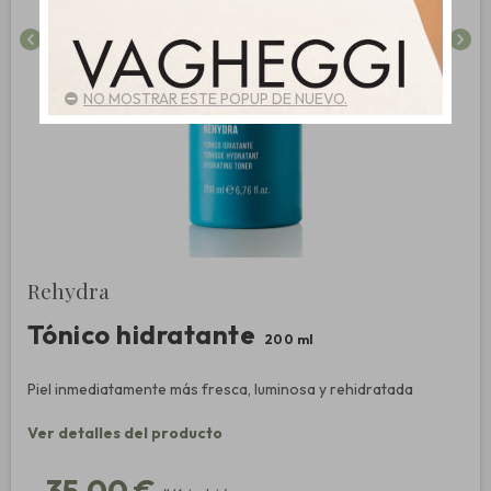
chevron_left
chevron_right
NO MOSTRAR ESTE POPUP DE NUEVO.
Rehydra
Tónico hidratante
200 ml
Piel inmediatamente más fresca, luminosa y rehidratada
Ver detalles del producto
35,00 €