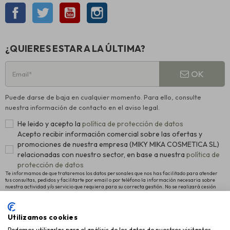
Facebook
Twitter
YouTube
Instagram
¿QUIERES ESTAR A LA ÚLTIMA?
OK
Puede darse de baja en cualquier momento. Para ello, consulte
nuestra información de contacto en el aviso legal.
He leido y acepto la
política de protección de datos
Acepto recibir información comercial sobre las ofertas y
promociones de nuestra empresa (MIKY MIKA COSMETICA SL)
relacionadas con nuestro sector, en base a nuestra
política de
protección de datos
Te informamos de que trataremos los datos personales que nos has facilitado para atender
tus consultas, pedidos y facilitarte por email o por teléfono la información necesaria sobre
nuestra actividad y/o servicio que requiera para su correcta gestión. No se realizará cesión
alguna a terceros. La legitimación para el tratamiento es el consentimiento manifestado para
proceder al registro como usuario de la Web y el interés legítimo en remitirte nuestras últimas
novedades. Para más información y conocer cómo ejercitar tus derechos de acceso,
rectificación y supresión, así como otros, pulsa
política de protección de datos
.
Utilizamos cookies
Podemos utilizarlas para el análisis de los datos de nuestros visitantes,