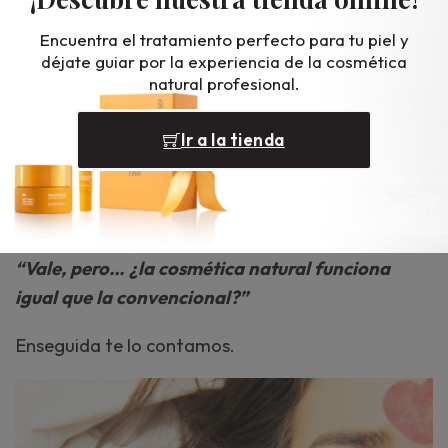
de agricultura ecológica, que no se hayan
Encuentra el tratamiento perfecto para tu piel y
utilizado fertilizantes o herbicidas químicos en la
déjate guiar por la experiencia de la cosmética
natural profesional.
tierra, que no incluyan conservantes, colorantes o
compuestos sintéticos…etc.
Ir a la tienda
En cualquier caso, descubrirás multitud
de
beneficios de los productos orgánicos
como
veremos más adelante.
“Vale, pero… ¿la cosmética natural funciona
igual que la convencional?”
Enseguida te lo contamos.