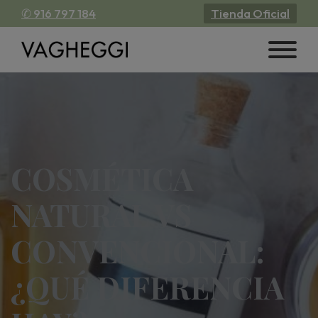
✆ 916 797 184
Tienda Oficial
COSMÉTICA
NATURAL VS
CONVENCIONAL:
¿QUÉ DIFERENCIA