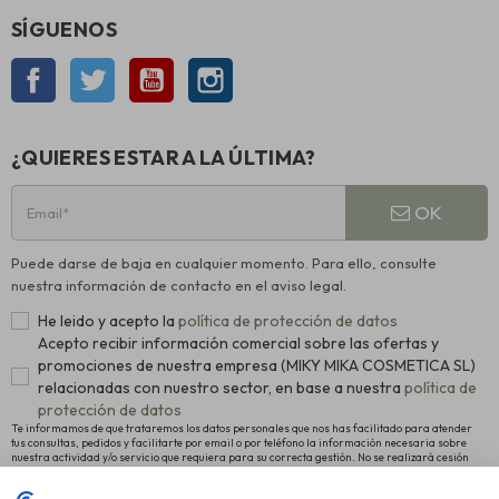
SÍGUENOS
Facebook
Twitter
YouTube
Instagram
¿QUIERES ESTAR A LA ÚLTIMA?
OK
Puede darse de baja en cualquier momento. Para ello, consulte
nuestra información de contacto en el aviso legal.
He leido y acepto la
política de protección de datos
Acepto recibir información comercial sobre las ofertas y
promociones de nuestra empresa (MIKY MIKA COSMETICA SL)
relacionadas con nuestro sector, en base a nuestra
política de
protección de datos
Te informamos de que trataremos los datos personales que nos has facilitado para atender
tus consultas, pedidos y facilitarte por email o por teléfono la información necesaria sobre
nuestra actividad y/o servicio que requiera para su correcta gestión. No se realizará cesión
alguna a terceros. La legitimación para el tratamiento es el consentimiento manifestado para
proceder al registro como usuario de la Web y el interés legítimo en remitirte nuestras últimas